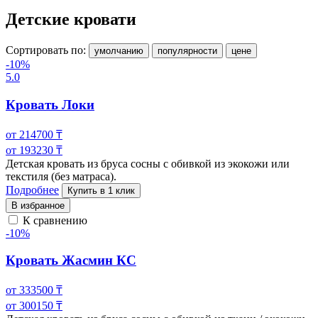
Детские кровати
Сортировать по:
умолчанию
популярности
цене
-10%
5.0
Кровать Локи
от
214700
₸
от
193230
₸
Детская кровать из бруса сосны с обивкой из экокожи или
текстиля (без матраса).
Подробнее
Купить в 1 клик
В избранное
К сравнению
-10%
Кровать Жасмин КС
от
333500
₸
от
300150
₸