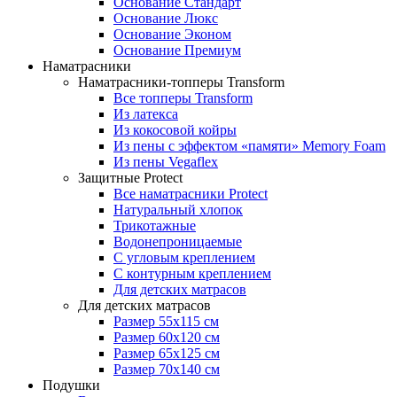
Основание Стандарт
Основание Люкс
Основание Эконом
Основание Премиум
Наматрасники
Наматрасники-топперы Transform
Все топперы Transform
Из латекса
Из кокосовой койры
Из пены с эффектом «памяти» Memory Foam
Из пены Vegaflex
Защитные Protect
Все наматрасники Protect
Натуральный хлопок
Трикотажные
Водонепроницаемые
С угловым креплением
С контурным креплением
Для детских матрасов
Для детских матрасов
Размер 55x115 см
Размер 60x120 см
Размер 65x125 см
Размер 70x140 см
Подушки