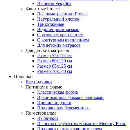
Из пены Vegaflex
Защитные Protect
Все наматрасники Protect
Натуральный хлопок
Трикотажные
Водонепроницаемые
С угловым креплением
С контурным креплением
Для детских матрасов
Для детских матрасов
Размер 55x115 см
Размер 60x120 см
Размер 65x125 см
Размер 70x140 см
Подушки
Все подушки
По типам и форме
Классическая форма
Эргономичная форма с валиками
Прочие подушки
Подушка для беременных
По материалам
Из латекса
Из пены с эффектом «памяти» Memory Foam
Подушки с охлаждающим гелем