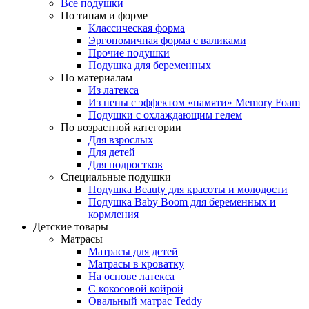
Все подушки
По типам и форме
Классическая форма
Эргономичная форма с валиками
Прочие подушки
Подушка для беременных
По материалам
Из латекса
Из пены с эффектом «памяти» Memory Foam
Подушки с охлаждающим гелем
По возрастной категории
Для взрослых
Для детей
Для подростков
Специальные подушки
Подушка Beauty для красоты и молодости
Подушка Baby Boom для беременных и
кормления
Детские товары
Матрасы
Матрасы для детей
Матрасы в кроватку
На основе латекса
С кокосовой койрой
Овальный матрас Teddy