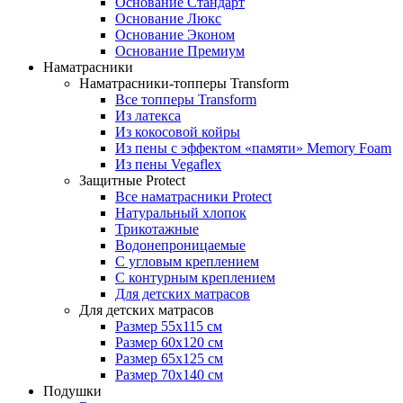
Основание Стандарт
Основание Люкс
Основание Эконом
Основание Премиум
Наматрасники
Наматрасники-топперы Transform
Все топперы Transform
Из латекса
Из кокосовой койры
Из пены с эффектом «памяти» Memory Foam
Из пены Vegaflex
Защитные Protect
Все наматрасники Protect
Натуральный хлопок
Трикотажные
Водонепроницаемые
С угловым креплением
С контурным креплением
Для детских матрасов
Для детских матрасов
Размер 55x115 см
Размер 60x120 см
Размер 65x125 см
Размер 70x140 см
Подушки