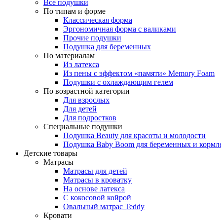
Все подушки
По типам и форме
Классическая форма
Эргономичная форма с валиками
Прочие подушки
Подушка для беременных
По материалам
Из латекса
Из пены с эффектом «памяти» Memory Foam
Подушки с охлаждающим гелем
По возрастной категории
Для взрослых
Для детей
Для подростков
Специальные подушки
Подушка Beauty для красоты и молодости
Подушка Baby Boom для беременных и кормл
Детские товары
Матрасы
Матрасы для детей
Матрасы в кроватку
На основе латекса
С кокосовой койрой
Овальный матрас Teddy
Кровати