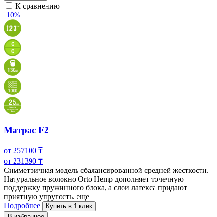
К сравнению
-10%
Матрас F2
от
257100
₸
от
231390
₸
Симметричная модель сбалансированной средней жесткости.
Натуральное волокно Orto Hemp дополняет точечную
поддержку пружинного блока, а слои латекса
придают
приятную упругость.
еще
Подробнее
Купить в 1 клик
В избранное