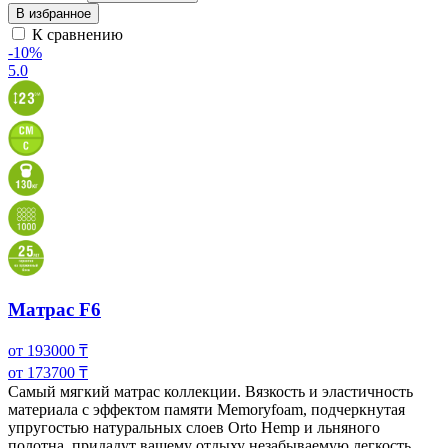
В избранное
К сравнению
-10%
5.0
Матрас F6
от
193000
₸
от
173700
₸
Самый мягкий матрас коллекции. Вязкость и эластичность
материала с эффектом памяти Memoryfoam, подчеркнутая
упругостью натуральных слоев Orto Hemp и
льняного
полотна, придадут вашему отдыху незабываемую легкость.