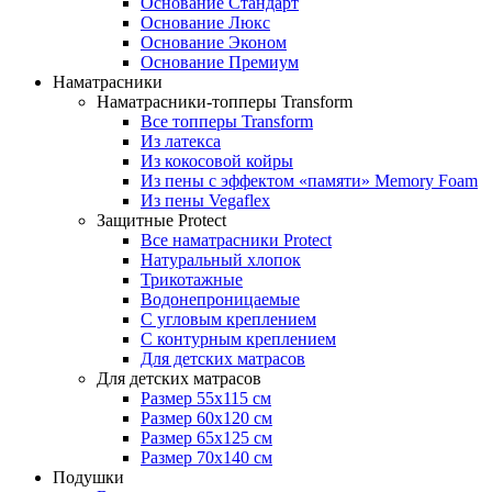
Основание Стандарт
Основание Люкс
Основание Эконом
Основание Премиум
Наматрасники
Наматрасники-топперы Transform
Все топперы Transform
Из латекса
Из кокосовой койры
Из пены с эффектом «памяти» Memory Foam
Из пены Vegaflex
Защитные Protect
Все наматрасники Protect
Натуральный хлопок
Трикотажные
Водонепроницаемые
С угловым креплением
С контурным креплением
Для детских матрасов
Для детских матрасов
Размер 55x115 см
Размер 60x120 см
Размер 65x125 см
Размер 70x140 см
Подушки