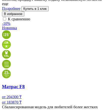
еще
Подробнее
Купить в 1 клик
В избранное
К сравнению
-10%
Новинка
Матрас F8
от
204300
₸
от
183870
₸
Сбалансированная модель для любителей более жестких