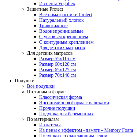
Из пены Vegaflex
Защитные Protect
Все наматрасники Protect
Натуральный хлопок
Трикотажные
Водонепроницаемые
С угловым креплением
С контурным креплением
Для детских матрасов
Для детских матрасов
Размер 55x115 см
Размер 60x120 см
Размер 65x125 см
Размер 70x140 см
Подушки
Все подушки
По типам и форме
Классическая форма
Эргономичная форма с валиками
Прочие подушки
Подушка для беременных
По материалам
Из латекса
Из пены с эффектом «памяти» Memory Foam
Подушки с охлаждающим гелем