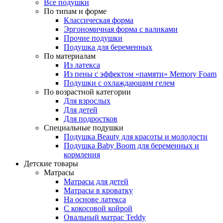
Все подушки
По типам и форме
Классическая форма
Эргономичная форма с валиками
Прочие подушки
Подушка для беременных
По материалам
Из латекса
Из пены с эффектом «памяти» Memory Foam
Подушки с охлаждающим гелем
По возрастной категории
Для взрослых
Для детей
Для подростков
Специальные подушки
Подушка Beauty для красоты и молодости
Подушка Baby Boom для беременных и
кормления
Детские товары
Матрасы
Матрасы для детей
Матрасы в кроватку
На основе латекса
С кокосовой койрой
Овальный матрас Teddy