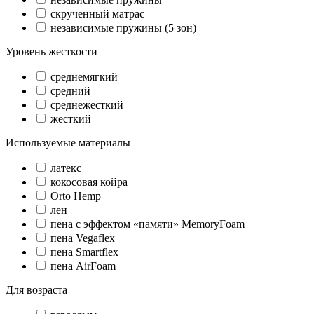
cкрученный матрас
независимые пружины (5 зон)
Уровень жесткости
среднемягкий
средний
среднежесткий
жесткий
Используемые материалы
латекс
кокосовая койра
Orto Hemp
лен
пена с эффектом «памяти» MemoryFoam
пена Vegaflex
пена Smartflex
пена AirFoam
Для возраста