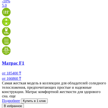
-10%
5.0
Матрас F1
от
185400
₸
от
166860
₸
Самая жесткая модель в коллекции для обладателей солидного
телосложения, предпочитающих простые и надежные
конструкции. Матрас комфортной жесткости
для здорового
сна.
еще
Подробнее
Купить в 1 клик
В избранное