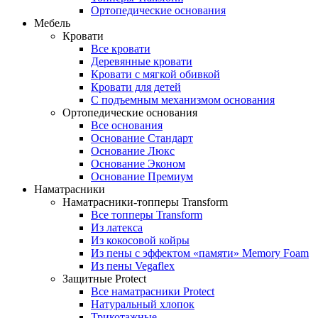
Ортопедические основания
Мебель
Кровати
Все кровати
Деревянные кровати
Кровати с мягкой обивкой
Кровати для детей
С подъемным механизмом основания
Ортопедические основания
Все основания
Основание Стандарт
Основание Люкс
Основание Эконом
Основание Премиум
Наматрасники
Наматрасники-топперы Transform
Все топперы Transform
Из латекса
Из кокосовой койры
Из пены с эффектом «памяти» Memory Foam
Из пены Vegaflex
Защитные Protect
Все наматрасники Protect
Натуральный хлопок
Трикотажные