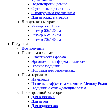
Водонепроницаемые
С угловым креплением
С контурным креплением
Для детских матрасов
Для детских матрасов
Размер 55x115 см
Размер 60x120 см
Размер 65x125 см
Размер 70x140 см
Подушки
Все подушки
По типам и форме
Классическая форма
Эргономичная форма с валиками
Прочие подушки
Подушка для беременных
По материалам
Из латекса
Из пены с эффектом «памяти» Memory Foam
Подушки с охлаждающим гелем
По возрастной категории
Для взрослых
Для детей
Для подростков