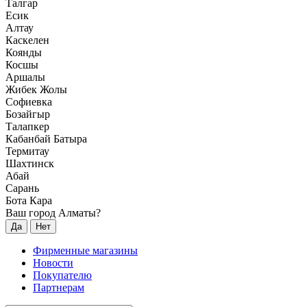
Талгар
Есик
Алтау
Каскелен
Коянды
Косшы
Аршалы
Жибек Жолы
Софиевка
Бозайгыр
Талапкер
Кабанбай Батыра
Термитау
Шахтинск
Абай
Сарань
Бота Кара
Ваш город Алматы?
Да
Нет
Фирменные магазины
Новости
Покупателю
Партнерам