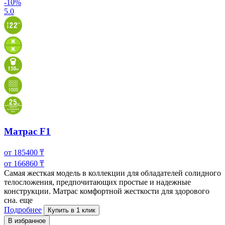
-10%
5.0
Матрас F1
от
185400
₸
от
166860
₸
Самая жесткая модель в коллекции для обладателей солидного
телосложения, предпочитающих простые и надежные
конструкции. Матрас комфортной жесткости
для здорового
сна.
еще
Подробнее
Купить в 1 клик
В избранное