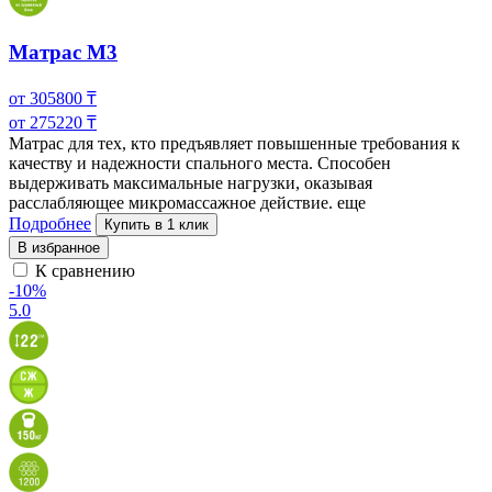
Матрас M3
от
305800
₸
от
275220
₸
Матрас для тех, кто предъявляет повышенные требования к
качеству и надежности спального места. Способен
выдерживать максимальные нагрузки, оказывая
расслабляющее микромассажное действие.
еще
Подробнее
Купить в 1 клик
В избранное
К сравнению
-10%
5.0