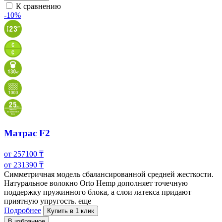
К сравнению
-10%
Матрас F2
от
257100
₸
от
231390
₸
Симметричная модель сбалансированной средней жесткости.
Натуральное волокно Orto Hemp дополняет точечную
поддержку пружинного блока, а слои латекса
придают
приятную упругость.
еще
Подробнее
Купить в 1 клик
В избранное