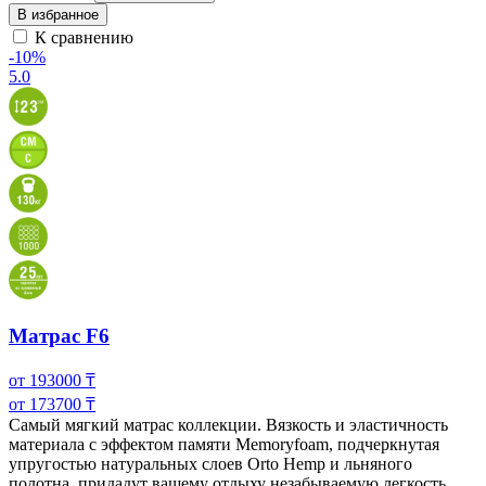
В избранное
К сравнению
-10%
5.0
Матрас F6
от
193000
₸
от
173700
₸
Самый мягкий матрас коллекции. Вязкость и эластичность
материала с эффектом памяти Memoryfoam, подчеркнутая
упругостью натуральных слоев Orto Hemp и
льняного
полотна, придадут вашему отдыху незабываемую легкость.