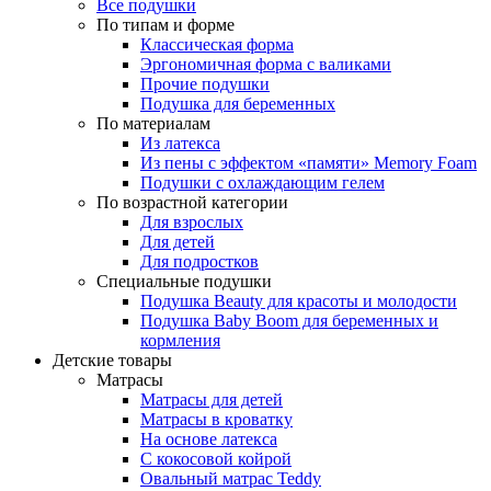
Все подушки
По типам и форме
Классическая форма
Эргономичная форма с валиками
Прочие подушки
Подушка для беременных
По материалам
Из латекса
Из пены с эффектом «памяти» Memory Foam
Подушки с охлаждающим гелем
По возрастной категории
Для взрослых
Для детей
Для подростков
Специальные подушки
Подушка Beauty для красоты и молодости
Подушка Baby Boom для беременных и
кормления
Детские товары
Матрасы
Матрасы для детей
Матрасы в кроватку
На основе латекса
С кокосовой койрой
Овальный матрас Teddy