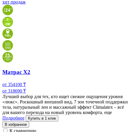
хит продаж
Матрас X2
от
354100
₸
от
318690
₸
Лучший выбор для тех, кто ищет свежие ощущения уровня
«люкс». Роскошный внешний вид, 7 зон точечной поддержки
тела, натуральный лен и массажный
эффект Climalatex – всё
для вашего перехода на новый уровень комфорта.
еще
Подробнее
Купить в 1 клик
В избранное
К сравнению