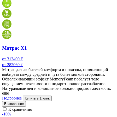
Матрас X1
от
313400
₸
от
282060
₸
Матрас для любителей комфорта и новизны, позволяющий
выбирать между средней и чуть более мягкой сторонами.
Обволакивающий эффект MemoryFoam побалует
тело
ощущением невесомости и подарит полное расслабление.
Натуральные лен и конопляное волокно придают жесткость.
еще
Подробнее
Купить в 1 клик
В избранное
К сравнению
-10%