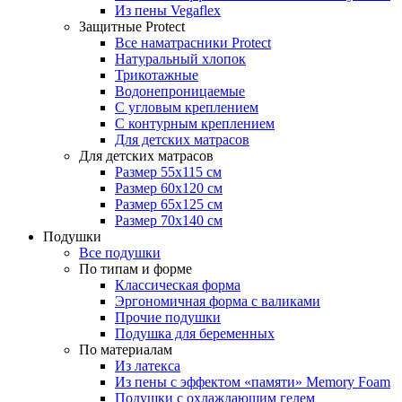
Из пены Vegaflex
Защитные Protect
Все наматрасники Protect
Натуральный хлопок
Трикотажные
Водонепроницаемые
С угловым креплением
С контурным креплением
Для детских матрасов
Для детских матрасов
Размер 55x115 см
Размер 60x120 см
Размер 65x125 см
Размер 70x140 см
Подушки
Все подушки
По типам и форме
Классическая форма
Эргономичная форма с валиками
Прочие подушки
Подушка для беременных
По материалам
Из латекса
Из пены с эффектом «памяти» Memory Foam
Подушки с охлаждающим гелем