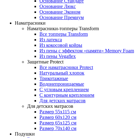
Основание Стандарт
Основание Люкс
Основание Эконом
Основание Премиум
Наматрасники
Наматрасники-топперы Transform
Все топперы Transform
Из латекса
Из кокосовой койры
Из пены с эффектом «памяти» Memory Foam
Из пены Vegaflex
Защитные Protect
Все наматрасники Protect
Натуральный хлопок
Трикотажные
Водонепроницаемые
С угловым креплением
С контурным креплением
Для детских матрасов
Для детских матрасов
Размер 55x115 см
Размер 60x120 см
Размер 65x125 см
Размер 70x140 см
Подушки