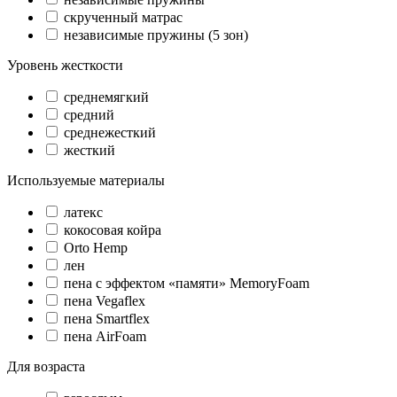
cкрученный матрас
независимые пружины (5 зон)
Уровень жесткости
среднемягкий
средний
среднежесткий
жесткий
Используемые материалы
латекс
кокосовая койра
Orto Hemp
лен
пена с эффектом «памяти» MemoryFoam
пена Vegaflex
пена Smartflex
пена AirFoam
Для возраста