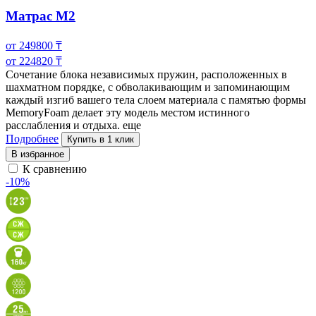
Матрас M2
от
249800
₸
от
224820
₸
Сочетание блока независимых пружин, расположенных в
шахматном порядке, с обволакивающим и запоминающим
каждый изгиб вашего тела слоем материала с
памятью формы
MemoryFoam делает эту модель местом истинного
расслабления и отдыха.
еще
Подробнее
Купить в 1 клик
В избранное
К сравнению
-10%