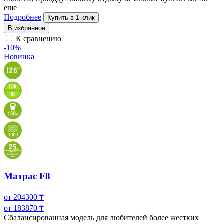
еще
Подробнее
Купить в 1 клик
В избранное
К сравнению
-10%
Новинка
Матрас F8
от
204300
₸
от
183870
₸
Сбалансированная модель для любителей более жестких