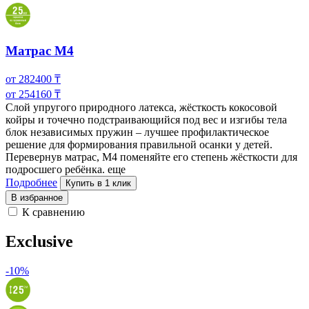
Матрас M4
от
282400
₸
от
254160
₸
Слой упругого природного латекса, жёсткость кокосовой
койры и точечно подстраивающийся под вес и изгибы тела
блок независимых пружин – лучшее
профилактическое
решение для формирования правильной осанки у детей.
Перевернув матрас, M4 поменяйте его степень жёсткости для
подросшего ребёнка.
еще
Подробнее
Купить в 1 клик
В избранное
К сравнению
Exclusive
-10%