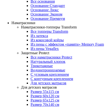
Все основания
Основание Стандарт
Основание Люкс
Основание Эконом
Основание Премиум
Наматрасники
Наматрасники-топперы Transform
Все топперы Transform
Из латекса
Из кокосовой койры
Из пены с эффектом «памяти» Memory Foam
Из пены Vegaflex
Защитные Protect
Все наматрасники Protect
Натуральный хлопок
Трикотажные
Водонепроницаемые
С угловым креплением
С контурным креплением
Для детских матрасов
Для детских матрасов
Размер 55x115 см
Размер 60x120 см
Размер 65x125 см
Размер 70x140 см