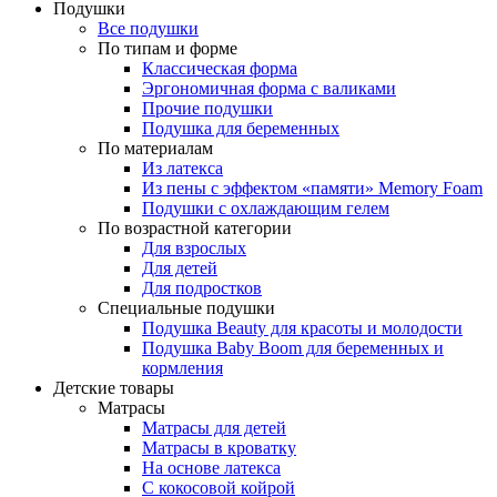
Подушки
Все подушки
По типам и форме
Классическая форма
Эргономичная форма с валиками
Прочие подушки
Подушка для беременных
По материалам
Из латекса
Из пены с эффектом «памяти» Memory Foam
Подушки с охлаждающим гелем
По возрастной категории
Для взрослых
Для детей
Для подростков
Специальные подушки
Подушка Beauty для красоты и молодости
Подушка Baby Boom для беременных и
кормления
Детские товары
Матрасы
Матрасы для детей
Матрасы в кроватку
На основе латекса
С кокосовой койрой