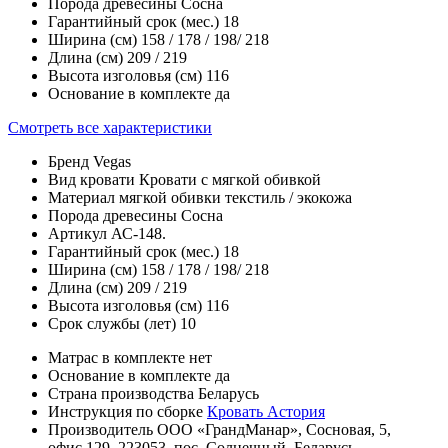
Порода древесины
Сосна
Гарантийный срок (мес.)
18
Ширина (см)
158 / 178 / 198/ 218
Длина (см)
209 / 219
Высота изголовья (см)
116
Основание в комплекте
да
Смотреть все характеристики
Бренд
Vegas
Вид кровати
Кровати с мягкой обивкой
Материал мягкой обивки
текстиль / экокожа
Порода древесины
Сосна
Артикул
АС-148.
Гарантийный срок (мес.)
18
Ширина (см)
158 / 178 / 198/ 218
Длина (см)
209 / 219
Высота изголовья (см)
116
Срок службы (лет)
10
Матрас в комплекте
нет
Основание в комплекте
да
Страна производства
Беларусь
Инструкция по сборке
Кровать Астория
Производитель
ООО «ГрандМанар», Сосновая, 5,
офис 129, 223053, пос. Солнечный, Беларусь