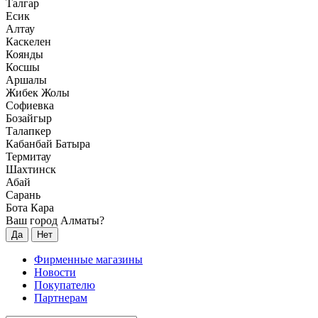
Талгар
Есик
Алтау
Каскелен
Коянды
Косшы
Аршалы
Жибек Жолы
Софиевка
Бозайгыр
Талапкер
Кабанбай Батыра
Термитау
Шахтинск
Абай
Сарань
Бота Кара
Ваш город Алматы?
Да
Нет
Фирменные магазины
Новости
Покупателю
Партнерам