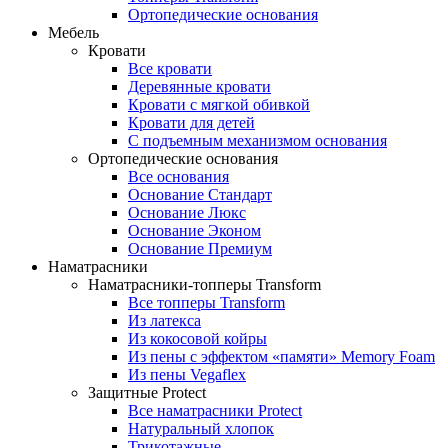
Ортопедические основания
Мебель
Кровати
Все кровати
Деревянные кровати
Кровати с мягкой обивкой
Кровати для детей
С подъемным механизмом основания
Ортопедические основания
Все основания
Основание Стандарт
Основание Люкс
Основание Эконом
Основание Премиум
Наматрасники
Наматрасники-топперы Transform
Все топперы Transform
Из латекса
Из кокосовой койры
Из пены с эффектом «памяти» Memory Foam
Из пены Vegaflex
Защитные Protect
Все наматрасники Protect
Натуральный хлопок
Трикотажные