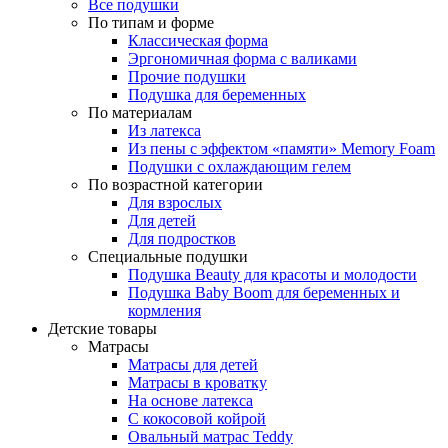
Все подушки
По типам и форме
Классическая форма
Эргономичная форма с валиками
Прочие подушки
Подушка для беременных
По материалам
Из латекса
Из пены с эффектом «памяти» Memory Foam
Подушки с охлаждающим гелем
По возрастной категории
Для взрослых
Для детей
Для подростков
Специальные подушки
Подушка Beauty для красоты и молодости
Подушка Baby Boom для беременных и
кормления
Детские товары
Матрасы
Матрасы для детей
Матрасы в кроватку
На основе латекса
С кокосовой койрой
Овальный матрас Teddy