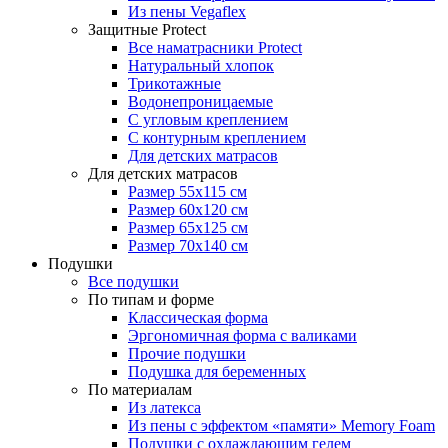
Из пены Vegaflex
Защитные Protect
Все наматрасники Protect
Натуральный хлопок
Трикотажные
Водонепроницаемые
С угловым креплением
С контурным креплением
Для детских матрасов
Для детских матрасов
Размер 55x115 см
Размер 60x120 см
Размер 65x125 см
Размер 70x140 см
Подушки
Все подушки
По типам и форме
Классическая форма
Эргономичная форма с валиками
Прочие подушки
Подушка для беременных
По материалам
Из латекса
Из пены с эффектом «памяти» Memory Foam
Подушки с охлаждающим гелем