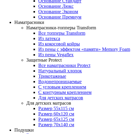
Основание Стандарт
Основание Люкс
Основание Эконом
Основание Премиум
Наматрасники
Наматрасники-топперы Transform
Все топперы Transform
Из латекса
Из кокосовой койры
Из пены с эффектом «памяти» Memory Foam
Из пены Vegaflex
Защитные Protect
Все наматрасники Protect
Натуральный хлопок
Трикотажные
Водонепроницаемые
С угловым креплением
С контурным креплением
Для детских матрасов
Для детских матрасов
Размер 55x115 см
Размер 60x120 см
Размер 65x125 см
Размер 70x140 см
Подушки