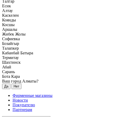
Талгар
Есик
Алтау
Каскелен
Коянды
Косшы
Аршалы
Жибек Жолы
Софиевка
Бозайгыр
Талапкер
Кабанбай Батыра
Термитау
Шахтинск
Абай
Сарань
Бота Кара
Ваш город Алматы?
Да
Нет
Фирменные магазины
Новости
Покупателю
Партнерам