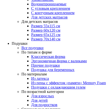
Водонепроницаемые
С угловым креплением
С контурным креплением
Для детских матрасов
Для детских матрасов
Размер 55x115 см
Размер 60x120 см
Размер 65x125 см
Размер 70x140 см
Подушки
Все подушки
По типам и форме
Классическая форма
Эргономичная форма с валиками
Прочие подушки
Подушка для беременных
По материалам
Из латекса
Из пены с эффектом «памяти» Memory Foam
Подушки с охлаждающим гелем
По возрастной категории
Для взрослых
Для детей
Для подростков