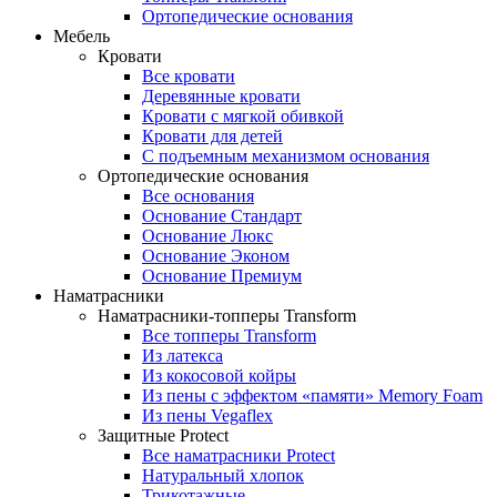
Ортопедические основания
Мебель
Кровати
Все кровати
Деревянные кровати
Кровати с мягкой обивкой
Кровати для детей
С подъемным механизмом основания
Ортопедические основания
Все основания
Основание Стандарт
Основание Люкс
Основание Эконом
Основание Премиум
Наматрасники
Наматрасники-топперы Transform
Все топперы Transform
Из латекса
Из кокосовой койры
Из пены с эффектом «памяти» Memory Foam
Из пены Vegaflex
Защитные Protect
Все наматрасники Protect
Натуральный хлопок
Трикотажные