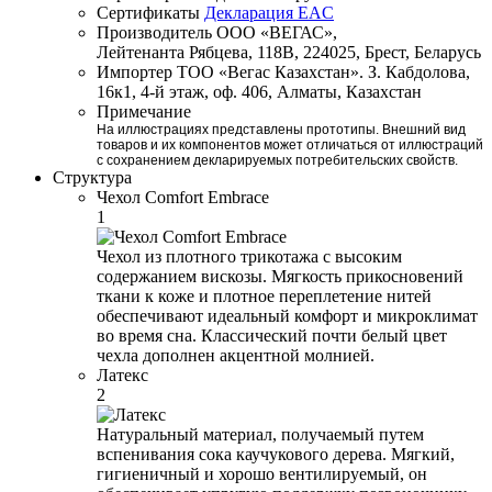
Сертификаты
Декларация EAC
Производитель
ООО «ВЕГАС»,
Лейтенанта Рябцева, 118В, 224025, Брест, Беларусь
Импортер
ТОО «Вегас Казахстан». З. Кабдолова,
16к1, 4-й этаж, оф. 406, Алматы, Казахстан
Примечание
На иллюстрациях представлены прототипы. Внешний вид
товаров и их компонентов может отличаться от иллюстраций
с сохранением декларируемых потребительских свойств.
Структура
Чехол Comfort Embrace
1
Чехол из плотного трикотажа с высоким
содержанием вискозы. Мягкость прикосновений
ткани к коже и плотное переплетение нитей
обеспечивают идеальный комфорт и микроклимат
во время сна. Классический почти белый цвет
чехла дополнен акцентной молнией.
Латекс
2
Натуральный материал, получаемый путем
вспенивания сока каучукового дерева. Мягкий,
гигиеничный и хорошо вентилируемый, он