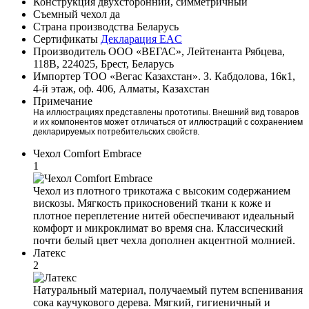
Конструкция
двухсторонний, симметричный
Съемный чехол
да
Страна производства
Беларусь
Сертификаты
Декларация EAC
Производитель
ООО «ВЕГАС», Лейтенанта Рябцева,
118В, 224025, Брест, Беларусь
Импортер
ТОО «Вегас Казахстан». З. Кабдолова, 16к1,
4-й этаж, оф. 406, Алматы, Казахстан
Примечание
На иллюстрациях представлены прототипы. Внешний вид товаров
и их компонентов может отличаться от иллюстраций с сохранением
декларируемых потребительских свойств.
Чехол Comfort Embrace
1
Чехол из плотного трикотажа с высоким содержанием
вискозы. Мягкость прикосновений ткани к коже и
плотное переплетение нитей обеспечивают идеальный
комфорт и микроклимат во время сна. Классический
почти белый цвет чехла дополнен акцентной молнией.
Латекс
2
Натуральный материал, получаемый путем вспенивания
сока каучукового дерева. Мягкий, гигиеничный и