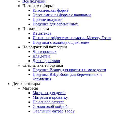
Все подушки
По типам и форме
Классическая форма
Эргономичная форма с валиками
Прочие подушки
Подушка для беременных
По материалам
Из латекса
Из пены с эффектом «памяти» Memory Foam
Подушки с охлаждающим гелем
По возрастной категории
Для взрослых
Для детей
Для подростков
Специальные подушки
Подушка Beauty для красоты и молодости
Подушка Baby Boom для беременных и
кормления
Детские товары
Матрасы
Матрасы для детей
Матрасы в кроватку
На основе латекса
С кокосовой койрой
Овальный матрас Teddy