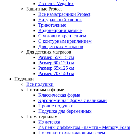
Из пены Vegaflex
Защитные Protect
Все наматрасники Protect
Натуральный хлопок
Трикотажные
Водонепроницаемые
С угловым креплением
С контурным креплением
Для детских матрасов
Для детских матрасов
Размер 55x115 см
Размер 60x120 см
Размер 65x125 см
Размер 70x140 см
Подушки
Все подушки
По типам и форме
Классическая форма
Эргономичная форма с валиками
Прочие подушки
Подушка для беременных
По материалам
Из латекса
Из пены с эффектом «памяти» Memory Foam
Подушки с охлаждающим гелем