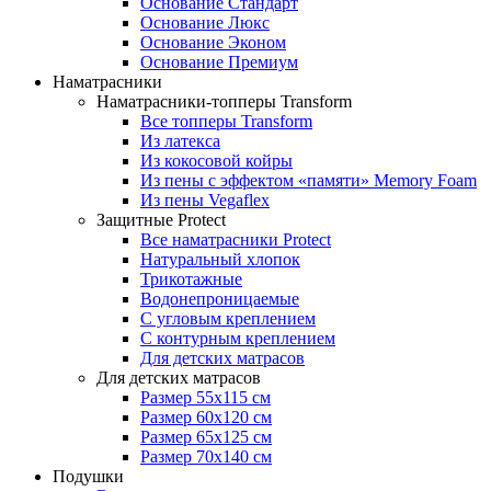
Основание Стандарт
Основание Люкс
Основание Эконом
Основание Премиум
Наматрасники
Наматрасники-топперы Transform
Все топперы Transform
Из латекса
Из кокосовой койры
Из пены с эффектом «памяти» Memory Foam
Из пены Vegaflex
Защитные Protect
Все наматрасники Protect
Натуральный хлопок
Трикотажные
Водонепроницаемые
С угловым креплением
С контурным креплением
Для детских матрасов
Для детских матрасов
Размер 55x115 см
Размер 60x120 см
Размер 65x125 см
Размер 70x140 см
Подушки