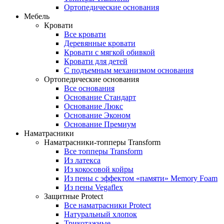
Ортопедические основания
Мебель
Кровати
Все кровати
Деревянные кровати
Кровати с мягкой обивкой
Кровати для детей
С подъемным механизмом основания
Ортопедические основания
Все основания
Основание Стандарт
Основание Люкс
Основание Эконом
Основание Премиум
Наматрасники
Наматрасники-топперы Transform
Все топперы Transform
Из латекса
Из кокосовой койры
Из пены с эффектом «памяти» Memory Foam
Из пены Vegaflex
Защитные Protect
Все наматрасники Protect
Натуральный хлопок
Трикотажные