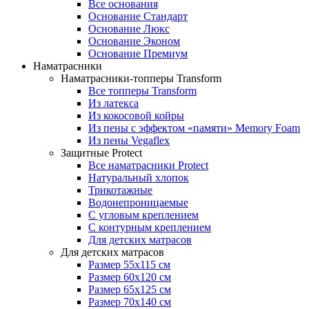
Все основания
Основание Стандарт
Основание Люкс
Основание Эконом
Основание Премиум
Наматрасники
Наматрасники-топперы Transform
Все топперы Transform
Из латекса
Из кокосовой койры
Из пены с эффектом «памяти» Memory Foam
Из пены Vegaflex
Защитные Protect
Все наматрасники Protect
Натуральный хлопок
Трикотажные
Водонепроницаемые
С угловым креплением
С контурным креплением
Для детских матрасов
Для детских матрасов
Размер 55x115 см
Размер 60x120 см
Размер 65x125 см
Размер 70x140 см