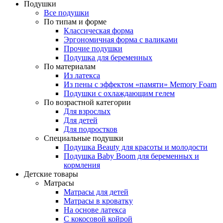
Подушки
Все подушки
По типам и форме
Классическая форма
Эргономичная форма с валиками
Прочие подушки
Подушка для беременных
По материалам
Из латекса
Из пены с эффектом «памяти» Memory Foam
Подушки с охлаждающим гелем
По возрастной категории
Для взрослых
Для детей
Для подростков
Специальные подушки
Подушка Beauty для красоты и молодости
Подушка Baby Boom для беременных и
кормления
Детские товары
Матрасы
Матрасы для детей
Матрасы в кроватку
На основе латекса
С кокосовой койрой