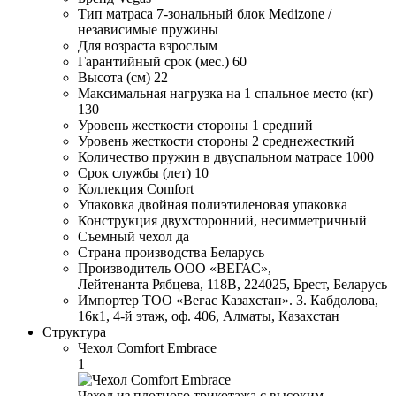
Тип матраса
7-зональный блок Medizone /
независимые пружины
Для возраста
взрослым
Гарантийный срок (мес.)
60
Высота (см)
22
Максимальная нагрузка на 1 спальное место (кг)
130
Уровень жесткости стороны 1
средний
Уровень жесткости стороны 2
среднежесткий
Количество пружин в двуспальном матрасе
1000
Срок службы (лет)
10
Коллекция
Comfort
Упаковка
двойная полиэтиленовая упаковка
Конструкция
двухсторонний, несимметричный
Съемный чехол
да
Страна производства
Беларусь
Производитель
ООО «ВЕГАС»,
Лейтенанта Рябцева, 118В, 224025, Брест, Беларусь
Импортер
ТОО «Вегас Казахстан». З. Кабдолова,
16к1, 4-й этаж, оф. 406, Алматы, Казахстан
Структура
Чехол Comfort Embrace
1
Чехол из плотного трикотажа с высоким