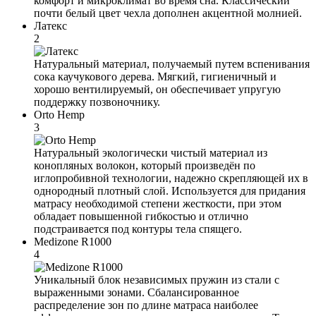
комфорт и микроклимат во время сна. Классический
почти белый цвет чехла дополнен акцентной молнией.
Латекс
2
Натуральный материал, получаемый путем вспенивания
сока каучукового дерева. Мягкий, гигиеничный и
хорошо вентилируемый, он обеспечивает упругую
поддержку позвоночнику.
Orto Hemp
3
Натуральный экологически чистый материал из
конопляных волокон, который произведён по
иглопробивной технологии, надежно скрепляющей их в
однородный плотный слой. Используется для придания
матрасу необходимой степени жесткости, при этом
обладает повышенной гибкостью и отлично
подстраивается под контуры тела спящего.
Medizone R1000
4
Уникальный блок независимых пружин из стали с
выраженными зонами. Сбалансированное
распределение зон по длине матраса наиболее