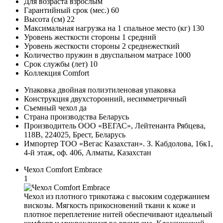
Для возраста
взрослым
Гарантийный срок (мес.)
60
Высота (см)
22
Максимальная нагрузка на 1 спальное место (кг)
130
Уровень жесткости стороны 1
средний
Уровень жесткости стороны 2
среднежесткий
Количество пружин в двуспальном матрасе
1000
Срок службы (лет)
10
Коллекция
Comfort
Упаковка
двойная полиэтиленовая упаковка
Конструкция
двухсторонний, несимметричный
Съемный чехол
да
Страна производства
Беларусь
Производитель
ООО «ВЕГАС», Лейтенанта Рябцева,
118В, 224025, Брест, Беларусь
Импортер
ТОО «Вегас Казахстан». З. Кабдолова, 16к1,
4-й этаж, оф. 406, Алматы, Казахстан
Чехол Comfort Embrace
1
Чехол из плотного трикотажа с высоким содержанием
вискозы. Мягкость прикосновений ткани к коже и
плотное переплетение нитей обеспечивают идеальный