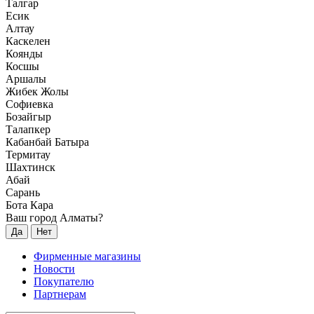
Талгар
Есик
Алтау
Каскелен
Коянды
Косшы
Аршалы
Жибек Жолы
Софиевка
Бозайгыр
Талапкер
Кабанбай Батыра
Термитау
Шахтинск
Абай
Сарань
Бота Кара
Ваш город Алматы?
Да
Нет
Фирменные магазины
Новости
Покупателю
Партнерам