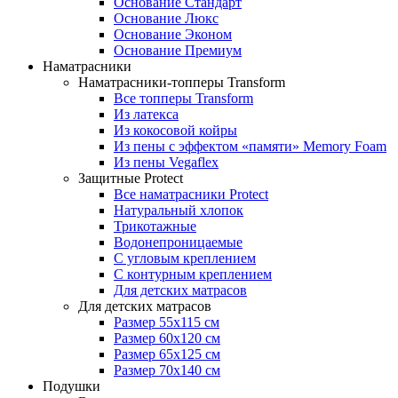
Основание Стандарт
Основание Люкс
Основание Эконом
Основание Премиум
Наматрасники
Наматрасники-топперы Transform
Все топперы Transform
Из латекса
Из кокосовой койры
Из пены с эффектом «памяти» Memory Foam
Из пены Vegaflex
Защитные Protect
Все наматрасники Protect
Натуральный хлопок
Трикотажные
Водонепроницаемые
С угловым креплением
С контурным креплением
Для детских матрасов
Для детских матрасов
Размер 55x115 см
Размер 60x120 см
Размер 65x125 см
Размер 70x140 см
Подушки