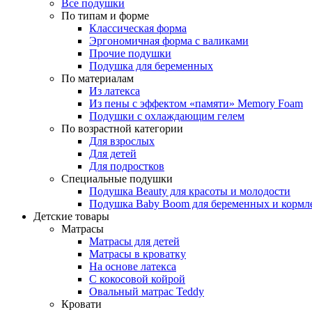
Все подушки
По типам и форме
Классическая форма
Эргономичная форма с валиками
Прочие подушки
Подушка для беременных
По материалам
Из латекса
Из пены с эффектом «памяти» Memory Foam
Подушки с охлаждающим гелем
По возрастной категории
Для взрослых
Для детей
Для подростков
Специальные подушки
Подушка Beauty для красоты и молодости
Подушка Baby Boom для беременных и кормл
Детские товары
Матрасы
Матрасы для детей
Матрасы в кроватку
На основе латекса
С кокосовой койрой
Овальный матрас Teddy
Кровати