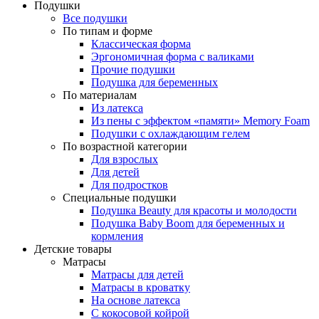
Подушки
Все подушки
По типам и форме
Классическая форма
Эргономичная форма с валиками
Прочие подушки
Подушка для беременных
По материалам
Из латекса
Из пены с эффектом «памяти» Memory Foam
Подушки с охлаждающим гелем
По возрастной категории
Для взрослых
Для детей
Для подростков
Специальные подушки
Подушка Beauty для красоты и молодости
Подушка Baby Boom для беременных и
кормления
Детские товары
Матрасы
Матрасы для детей
Матрасы в кроватку
На основе латекса
С кокосовой койрой