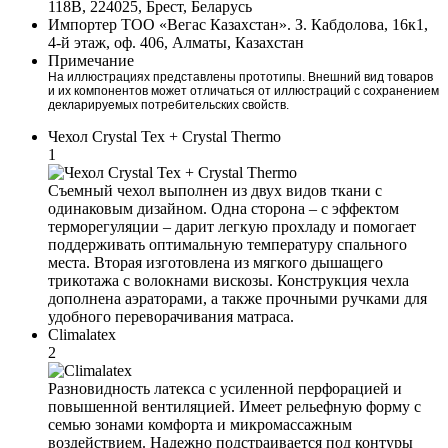
118В, 224025, Брест, Беларусь
Импортер
ТОО «Вегас Казахстан». З. Кабдолова, 16к1,
4-й этаж, оф. 406, Алматы, Казахстан
Примечание
На иллюстрациях представлены прототипы. Внешний вид товаров
и их компонентов может отличаться от иллюстраций с сохранением
декларируемых потребительских свойств.
Чехол Crystal Tex + Crystal Thermo
1
Съемный чехол выполнен из двух видов ткани с
одинаковым дизайном. Одна сторона – с эффектом
терморегуляции – дарит легкую прохладу и помогает
поддерживать оптимальную температуру спального
места. Вторая изготовлена из мягкого дышащего
трикотажа с волокнами вискозы. Конструкция чехла
дополнена аэраторами, а также прочными ручками для
удобного переворачивания матраса.
Climalatex
2
Разновидность латекса с усиленной перфорацией и
повышенной вентиляцией. Имеет рельефную форму с
семью зонами комфорта и микромассажным
воздействием. Надежно подстраивается под контуры