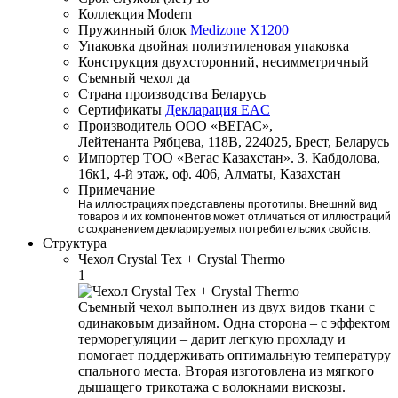
Коллекция
Modern
Пружинный блок
Medizone X1200
Упаковка
двойная полиэтиленовая упаковка
Конструкция
двухсторонний, несимметричный
Съемный чехол
да
Страна производства
Беларусь
Сертификаты
Декларация EAC
Производитель
ООО «ВЕГАС»,
Лейтенанта Рябцева, 118В, 224025, Брест, Беларусь
Импортер
ТОО «Вегас Казахстан». З. Кабдолова,
16к1, 4-й этаж, оф. 406, Алматы, Казахстан
Примечание
На иллюстрациях представлены прототипы. Внешний вид
товаров и их компонентов может отличаться от иллюстраций
с сохранением декларируемых потребительских свойств.
Структура
Чехол Crystal Tex + Crystal Thermo
1
Съемный чехол выполнен из двух видов ткани с
одинаковым дизайном. Одна сторона – с эффектом
терморегуляции – дарит легкую прохладу и
помогает поддерживать оптимальную температуру
спального места. Вторая изготовлена из мягкого
дышащего трикотажа с волокнами вискозы.