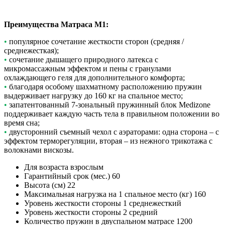
Преимущества
Матраса М1
:
•
популярное сочетание жесткости сторон (средняя /
среднежесткая);
•
сочетание дышащего природного латекса с
микромассажным эффектом и пены с гранулами
охлаждающего геля для дополнительного комфорта;
•
благодаря особому шахматному расположению пружин
выдерживает нагрузку до 160 кг на спальное место;
•
запатентованный 7-зональный пружинный блок Medizone
поддерживает каждую часть тела в правильном положении во
время сна;
•
двусторонний съемный чехол с аэраторами: одна сторона – с
эффектом терморегуляции, вторая – из нежного трикотажа с
волокнами вискозы.
Для возраста
взрослым
Гарантийный срок (мес.)
60
Высота (см)
22
Максимальная нагрузка на 1 спальное место (кг)
160
Уровень жесткости стороны 1
среднежесткий
Уровень жесткости стороны 2
средний
Количество пружин в двуспальном матрасе
1200