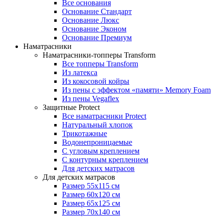
Все основания
Основание Стандарт
Основание Люкс
Основание Эконом
Основание Премиум
Наматрасники
Наматрасники-топперы Transform
Все топперы Transform
Из латекса
Из кокосовой койры
Из пены с эффектом «памяти» Memory Foam
Из пены Vegaflex
Защитные Protect
Все наматрасники Protect
Натуральный хлопок
Трикотажные
Водонепроницаемые
С угловым креплением
С контурным креплением
Для детских матрасов
Для детских матрасов
Размер 55x115 см
Размер 60x120 см
Размер 65x125 см
Размер 70x140 см