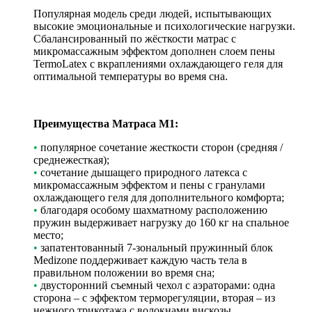
Популярная модель среди людей, испытывающих
высокие эмоциональные и психологические нагрузки.
Сбалансированный по жёсткости матрас с
микромассажным эффектом дополнен слоем пены
TermoLatex с вкраплениями охлаждающего геля для
оптимальной температуры во время сна.
Преимущества
Матраса М1
:
•
популярное сочетание жесткости сторон (средняя /
среднежесткая);
•
сочетание дышащего природного латекса с
микромассажным эффектом и пены с гранулами
охлаждающего геля для дополнительного комфорта;
•
благодаря особому шахматному расположению
пружин выдерживает нагрузку до 160 кг на спальное
место;
•
запатентованный 7-зональный пружинный блок
Medizone поддерживает каждую часть тела в
правильном положении во время сна;
•
двусторонний съемный чехол с аэраторами: одна
сторона – с эффектом терморегуляции, вторая – из
нежного трикотажа с волокнами вискозы.