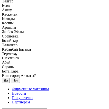
Талгар
Есик
Алтау
Каскелен
Коянды
Косшы
Аршалы
Жибек Жолы
Софиевка
Бозайгыр
Талапкер
Кабанбай Батыра
Термитау
Шахтинск
Абай
Сарань
Бота Кара
Ваш город Алматы?
Да
Нет
Фирменные магазины
Новости
Покупателю
Партнерам