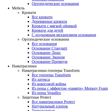
Ортопедические основания
Мебель
Кровати
Все кровати
Деревянные кровати
Кровати с мягкой обивкой
Кровати для детей
С подъемным механизмом основания
Ортопедические основания
Все основания
Основание Стандарт
Основание Люкс
Основание Эконом
Основание Премиум
Наматрасники
Наматрасники-топперы Transform
Все топперы Transform
Из латекса
Из кокосовой койры
Из пены с эффектом «памяти» Memory Foam
Из пены Vegaflex
Защитные Protect
Все наматрасники Protect
Натуральный хлопок
Трикотажные