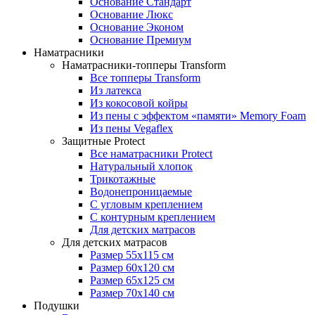
Основание Стандарт
Основание Люкс
Основание Эконом
Основание Премиум
Наматрасники
Наматрасники-топперы Transform
Все топперы Transform
Из латекса
Из кокосовой койры
Из пены с эффектом «памяти» Memory Foam
Из пены Vegaflex
Защитные Protect
Все наматрасники Protect
Натуральный хлопок
Трикотажные
Водонепроницаемые
С угловым креплением
С контурным креплением
Для детских матрасов
Для детских матрасов
Размер 55x115 см
Размер 60x120 см
Размер 65x125 см
Размер 70x140 см
Подушки