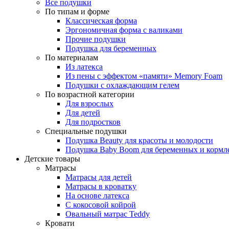
Все подушки
По типам и форме
Классическая форма
Эргономичная форма с валиками
Прочие подушки
Подушка для беременных
По материалам
Из латекса
Из пены с эффектом «памяти» Memory Foam
Подушки с охлаждающим гелем
По возрастной категории
Для взрослых
Для детей
Для подростков
Специальные подушки
Подушка Beauty для красоты и молодости
Подушка Baby Boom для беременных и кормл
Детские товары
Матрасы
Матрасы для детей
Матрасы в кроватку
На основе латекса
С кокосовой койрой
Овальный матрас Teddy
Кровати