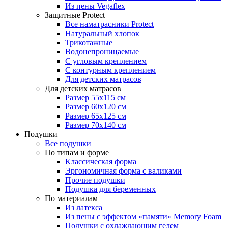
Из пены Vegaflex
Защитные Protect
Все наматрасники Protect
Натуральный хлопок
Трикотажные
Водонепроницаемые
С угловым креплением
С контурным креплением
Для детских матрасов
Для детских матрасов
Размер 55x115 см
Размер 60x120 см
Размер 65x125 см
Размер 70x140 см
Подушки
Все подушки
По типам и форме
Классическая форма
Эргономичная форма с валиками
Прочие подушки
Подушка для беременных
По материалам
Из латекса
Из пены с эффектом «памяти» Memory Foam
Подушки с охлаждающим гелем