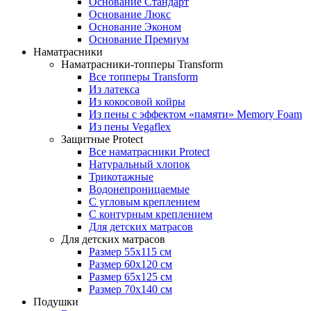
Основание Стандарт
Основание Люкс
Основание Эконом
Основание Премиум
Наматрасники
Наматрасники-топперы Transform
Все топперы Transform
Из латекса
Из кокосовой койры
Из пены с эффектом «памяти» Memory Foam
Из пены Vegaflex
Защитные Protect
Все наматрасники Protect
Натуральный хлопок
Трикотажные
Водонепроницаемые
С угловым креплением
С контурным креплением
Для детских матрасов
Для детских матрасов
Размер 55x115 см
Размер 60x120 см
Размер 65x125 см
Размер 70x140 см
Подушки