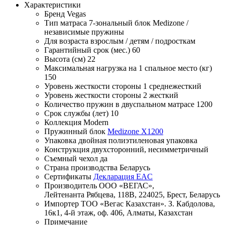
Характеристики
Бренд
Vegas
Тип матраса
7-зональный блок Medizone /
независимые пружины
Для возраста
взрослым / детям / подросткам
Гарантийный срок (мес.)
60
Высота (см)
22
Максимальная нагрузка на 1 спальное место (кг)
150
Уровень жесткости стороны 1
среднежесткий
Уровень жесткости стороны 2
жесткий
Количество пружин в двуспальном матрасе
1200
Срок службы (лет)
10
Коллекция
Modern
Пружинный блок
Medizone X1200
Упаковка
двойная полиэтиленовая упаковка
Конструкция
двухсторонний, несимметричный
Съемный чехол
да
Страна производства
Беларусь
Сертификаты
Декларация EAC
Производитель
ООО «ВЕГАС»,
Лейтенанта Рябцева, 118В, 224025, Брест, Беларусь
Импортер
ТОО «Вегас Казахстан». З. Кабдолова,
16к1, 4-й этаж, оф. 406, Алматы, Казахстан
Примечание