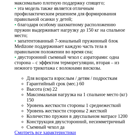
максимально плотную поддержку спящего;
•
эта модель также является отличным
профилактическим решением для формирования
правильной осанки у детей;
•
благодаря особому шахматному расположению
пружин выдерживает нагрузку до 150 кг на спальное
место;
•
запатентованный 7-зональный пружинный блок
Medizone поддерживает каждую часть тела в
правильном положении во время сна;
•
двусторонний съемный чехол с аэраторами: одна
сторона – с эффектом терморегуляции, вторая – из
нежного трикотажа с волокнами вискозы.
Для возраста
взрослым / детям / подросткам
Гарантийный срок (мес.)
60
Высота (см)
22
Максимальная нагрузка на 1 спальное место (кг)
150
Уровень жесткости стороны 1
среднежесткий
Уровень жесткости стороны 2
жесткий
Количество пружин в двуспальном матрасе
1200
Конструкция
двухсторонний, несимметричный
Съемный чехол
да
Смотреть все характеристики