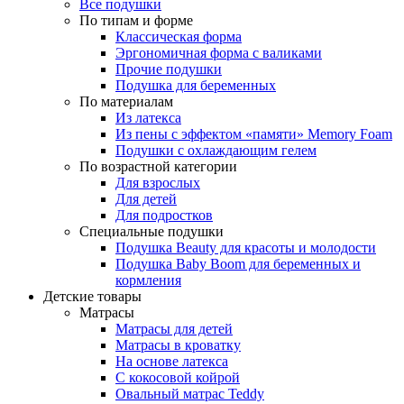
Все подушки
По типам и форме
Классическая форма
Эргономичная форма с валиками
Прочие подушки
Подушка для беременных
По материалам
Из латекса
Из пены с эффектом «памяти» Memory Foam
Подушки с охлаждающим гелем
По возрастной категории
Для взрослых
Для детей
Для подростков
Специальные подушки
Подушка Beauty для красоты и молодости
Подушка Baby Boom для беременных и
кормления
Детские товары
Матрасы
Матрасы для детей
Матрасы в кроватку
На основе латекса
С кокосовой койрой
Овальный матрас Teddy