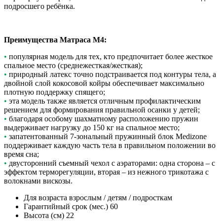
подросшего ребёнка.
Преимущества Матраса М4:
•
популярная модель для тех, кто предпочитает более жесткое
спальное место (среднежесткая/жесткая);
•
природный латекс точно подстраивается под контуры тела, а
двойной слой кокосовой койры обеспечивает максимально
плотную поддержку спящего;
•
эта модель также является отличным профилактическим
решением для формирования правильной осанки у детей;
•
благодаря особому шахматному расположению пружин
выдерживает нагрузку до 150 кг на спальное место;
•
запатентованный 7-зональный пружинный блок Medizone
поддерживает каждую часть тела в правильном положении во
время сна;
•
двусторонний съемный чехол с аэраторами: одна сторона – с
эффектом терморегуляции, вторая – из нежного трикотажа с
волокнами вискозы.
Для возраста
взрослым / детям / подросткам
Гарантийный срок (мес.)
60
Высота (см)
22