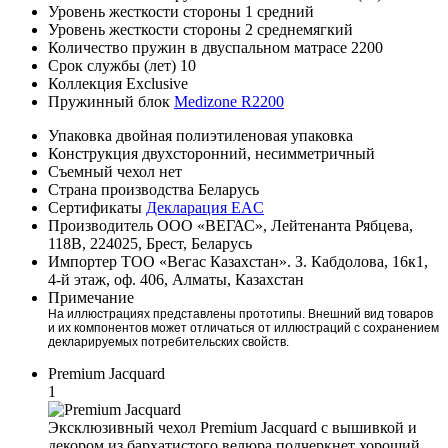
Уровень жесткости стороны 1
средний
Уровень жесткости стороны 2
среднемягкий
Количество пружин в двуспальном матрасе
2200
Срок службы (лет)
10
Коллекция
Exclusive
Пружинный блок
Medizone R2200
Упаковка
двойная полиэтиленовая упаковка
Конструкция
двухсторонний, несимметричный
Съемный чехол
нет
Страна производства
Беларусь
Сертификаты
Декларация EAC
Производитель
ООО «ВЕГАС», Лейтенанта Рябцева,
118В, 224025, Брест, Беларусь
Импортер
ТОО «Вегас Казахстан». З. Кабдолова, 16к1,
4-й этаж, оф. 406, Алматы, Казахстан
Примечание
На иллюстрациях представлены прототипы. Внешний вид товаров
и их компонентов может отличаться от иллюстраций с сохранением
декларируемых потребительских свойств.
Premium Jacquard
1
Эксклюзивный чехол Premium Jacquard с вышивкой и
декором из бархатистого велюра подчеркнет хороший