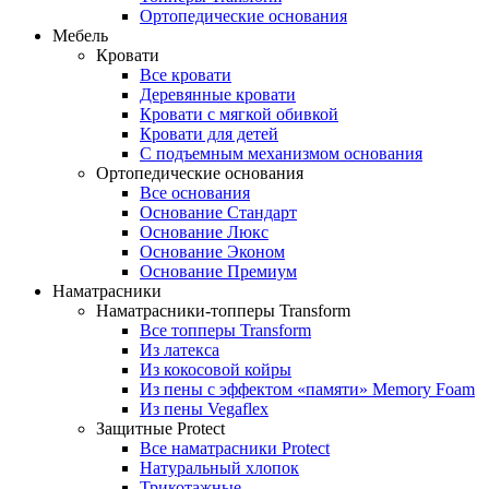
Ортопедические основания
Мебель
Кровати
Все кровати
Деревянные кровати
Кровати с мягкой обивкой
Кровати для детей
С подъемным механизмом основания
Ортопедические основания
Все основания
Основание Стандарт
Основание Люкс
Основание Эконом
Основание Премиум
Наматрасники
Наматрасники-топперы Transform
Все топперы Transform
Из латекса
Из кокосовой койры
Из пены с эффектом «памяти» Memory Foam
Из пены Vegaflex
Защитные Protect
Все наматрасники Protect
Натуральный хлопок
Трикотажные