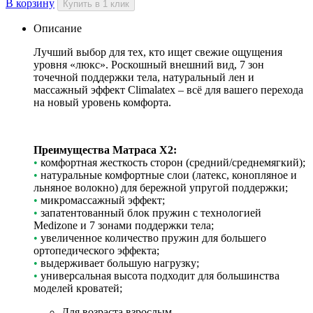
В корзину
Купить в 1 клик
Описание
Лучший выбор для тех, кто ищет свежие ощущения
уровня «люкс». Роскошный внешний вид, 7 зон
точечной поддержки тела, натуральный лен и
массажный эффект Climalatex – всё для вашего перехода
на новый уровень комфорта.
Преимущества Матраса X2:
•
комфортная жесткость сторон (средний/среднемягкий);
•
натуральные комфортные слои (латекс, конопляное и
льняное волокно) для бережной упругой поддержки;
•
микромассажный эффект;
•
запатентованный блок пружин с технологией
Medizone и 7 зонами поддержки тела;
•
увеличенное количество пружин для большего
ортопедического эффекта;
•
выдерживает большую нагрузку;
•
универсальная высота подходит для большинства
моделей кроватей;
Для возраста
взрослым