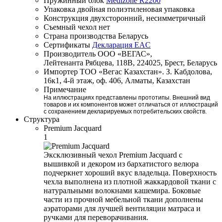
Пружинный блок
Medizone R2200
Упаковка
двойная полиэтиленовая упаковка
Конструкция
двухсторонний, несимметричный
Съемный чехол
нет
Страна производства
Беларусь
Сертификаты
Декларация EAC
Производитель
ООО «ВЕГАС»,
Лейтенанта Рябцева, 118В, 224025, Брест, Беларусь
Импортер
ТОО «Вегас Казахстан». З. Кабдолова,
16к1, 4-й этаж, оф. 406, Алматы, Казахстан
Примечание
На иллюстрациях представлены прототипы. Внешний вид
товаров и их компонентов может отличаться от иллюстраций
с сохранением декларируемых потребительских свойств.
Структура
Premium Jacquard
1
Эксклюзивный чехол Premium Jacquard с
вышивкой и декором из бархатистого велюра
подчеркнет хороший вкус владельца. Поверхность
чехла выполнена из плотной жаккардовой ткани с
натуральными волокнами кашемира. Боковые
части из прочной мебельной ткани дополнены
аэраторами для лучшей вентиляции матраса и
ручками для переворачивания.