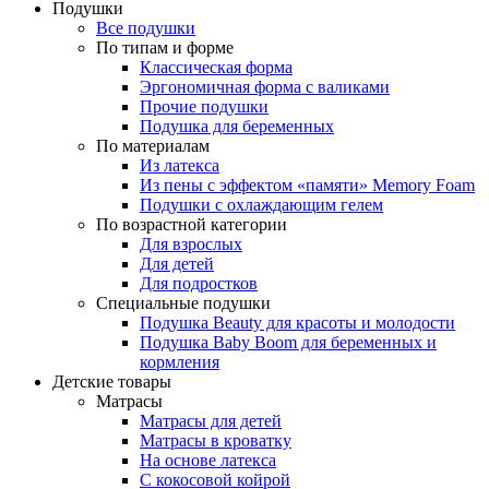
Подушки
Все подушки
По типам и форме
Классическая форма
Эргономичная форма с валиками
Прочие подушки
Подушка для беременных
По материалам
Из латекса
Из пены с эффектом «памяти» Memory Foam
Подушки с охлаждающим гелем
По возрастной категории
Для взрослых
Для детей
Для подростков
Специальные подушки
Подушка Beauty для красоты и молодости
Подушка Baby Boom для беременных и
кормления
Детские товары
Матрасы
Матрасы для детей
Матрасы в кроватку
На основе латекса
С кокосовой койрой