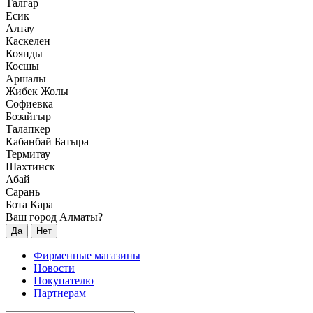
Талгар
Есик
Алтау
Каскелен
Коянды
Косшы
Аршалы
Жибек Жолы
Софиевка
Бозайгыр
Талапкер
Кабанбай Батыра
Термитау
Шахтинск
Абай
Сарань
Бота Кара
Ваш город Алматы?
Да
Нет
Фирменные магазины
Новости
Покупателю
Партнерам