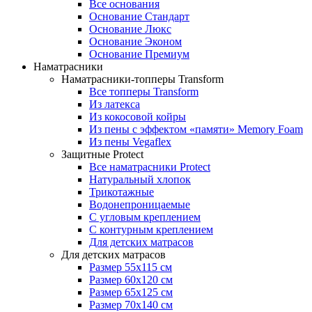
Все основания
Основание Стандарт
Основание Люкс
Основание Эконом
Основание Премиум
Наматрасники
Наматрасники-топперы Transform
Все топперы Transform
Из латекса
Из кокосовой койры
Из пены с эффектом «памяти» Memory Foam
Из пены Vegaflex
Защитные Protect
Все наматрасники Protect
Натуральный хлопок
Трикотажные
Водонепроницаемые
С угловым креплением
С контурным креплением
Для детских матрасов
Для детских матрасов
Размер 55x115 см
Размер 60x120 см
Размер 65x125 см
Размер 70x140 см