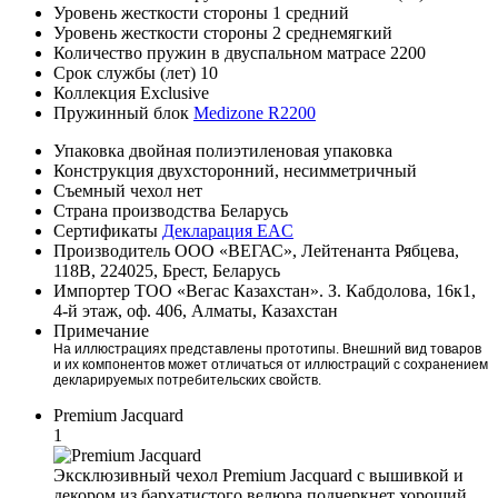
Уровень жесткости стороны 1
средний
Уровень жесткости стороны 2
среднемягкий
Количество пружин в двуспальном матрасе
2200
Срок службы (лет)
10
Коллекция
Exclusive
Пружинный блок
Medizone R2200
Упаковка
двойная полиэтиленовая упаковка
Конструкция
двухсторонний, несимметричный
Съемный чехол
нет
Страна производства
Беларусь
Сертификаты
Декларация EAC
Производитель
ООО «ВЕГАС», Лейтенанта Рябцева,
118В, 224025, Брест, Беларусь
Импортер
ТОО «Вегас Казахстан». З. Кабдолова, 16к1,
4-й этаж, оф. 406, Алматы, Казахстан
Примечание
На иллюстрациях представлены прототипы. Внешний вид товаров
и их компонентов может отличаться от иллюстраций с сохранением
декларируемых потребительских свойств.
Premium Jacquard
1
Эксклюзивный чехол Premium Jacquard с вышивкой и
декором из бархатистого велюра подчеркнет хороший