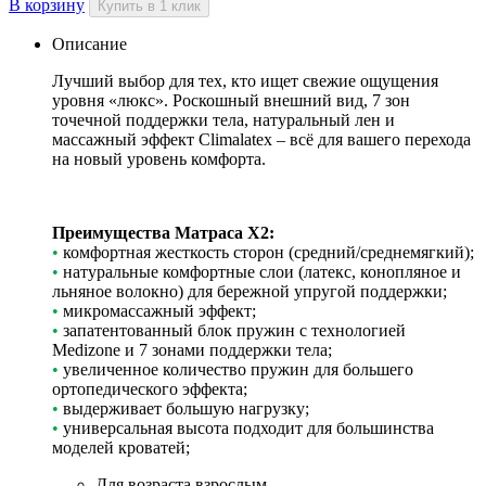
В корзину
Купить в 1 клик
Описание
Лучший выбор для тех, кто ищет свежие ощущения
уровня «люкс». Роскошный внешний вид, 7 зон
точечной поддержки тела, натуральный лен и
массажный эффект Climalatex – всё для вашего перехода
на новый уровень комфорта.
Преимущества Матраса X2:
•
комфортная жесткость сторон (средний/среднемягкий);
•
натуральные комфортные слои (латекс, конопляное и
льняное волокно) для бережной упругой поддержки;
•
микромассажный эффект;
•
запатентованный блок пружин с технологией
Medizone и 7 зонами поддержки тела;
•
увеличенное количество пружин для большего
ортопедического эффекта;
•
выдерживает большую нагрузку;
•
универсальная высота подходит для большинства
моделей кроватей;
Для возраста
взрослым