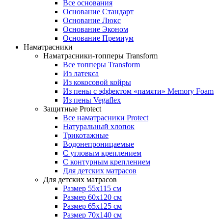
Все основания
Основание Стандарт
Основание Люкс
Основание Эконом
Основание Премиум
Наматрасники
Наматрасники-топперы Transform
Все топперы Transform
Из латекса
Из кокосовой койры
Из пены с эффектом «памяти» Memory Foam
Из пены Vegaflex
Защитные Protect
Все наматрасники Protect
Натуральный хлопок
Трикотажные
Водонепроницаемые
С угловым креплением
С контурным креплением
Для детских матрасов
Для детских матрасов
Размер 55x115 см
Размер 60x120 см
Размер 65x125 см
Размер 70x140 см