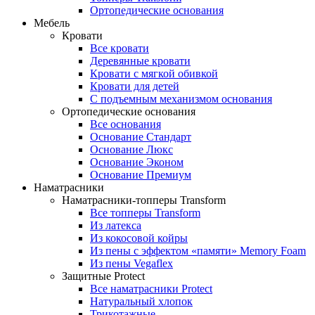
Ортопедические основания
Мебель
Кровати
Все кровати
Деревянные кровати
Кровати с мягкой обивкой
Кровати для детей
С подъемным механизмом основания
Ортопедические основания
Все основания
Основание Стандарт
Основание Люкс
Основание Эконом
Основание Премиум
Наматрасники
Наматрасники-топперы Transform
Все топперы Transform
Из латекса
Из кокосовой койры
Из пены с эффектом «памяти» Memory Foam
Из пены Vegaflex
Защитные Protect
Все наматрасники Protect
Натуральный хлопок
Трикотажные