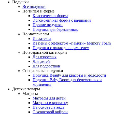
Подушки
Все подушки
По типам и форме
Классическая форма
Эргономичная форма с валиками
Прочие подушки
Подушка для беременных
По материалам
Из латекса
Из пены с эффектом «памяти» Memory Foam
Подушки с охлаждающим гелем
По возрастной категории
Для взрослых
Для детей
Для подростков
Специальные подушки
Подушка Beauty для красоты и молодости
Подушка Baby Boom для беременных и
кормления
Детские товары
Матрасы
Матрасы для детей
Матрасы в кроватку
На основе латекса
С кокосовой койрой