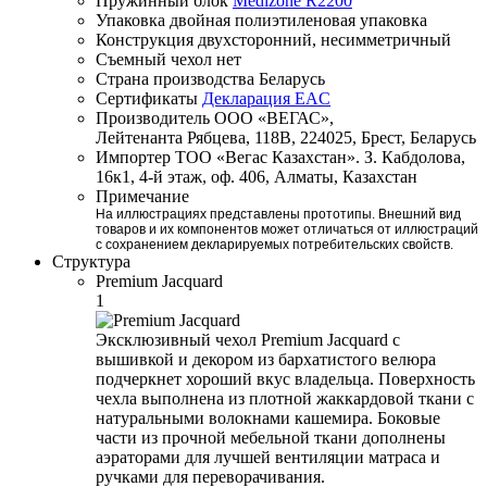
Пружинный блок
Medizone R2200
Упаковка
двойная полиэтиленовая упаковка
Конструкция
двухсторонний, несимметричный
Съемный чехол
нет
Страна производства
Беларусь
Сертификаты
Декларация EAC
Производитель
ООО «ВЕГАС»,
Лейтенанта Рябцева, 118В, 224025, Брест, Беларусь
Импортер
ТОО «Вегас Казахстан». З. Кабдолова,
16к1, 4-й этаж, оф. 406, Алматы, Казахстан
Примечание
На иллюстрациях представлены прототипы. Внешний вид
товаров и их компонентов может отличаться от иллюстраций
с сохранением декларируемых потребительских свойств.
Структура
Premium Jacquard
1
Эксклюзивный чехол Premium Jacquard с
вышивкой и декором из бархатистого велюра
подчеркнет хороший вкус владельца. Поверхность
чехла выполнена из плотной жаккардовой ткани с
натуральными волокнами кашемира. Боковые
части из прочной мебельной ткани дополнены
аэраторами для лучшей вентиляции матраса и
ручками для переворачивания.