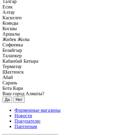
Талгар
Есик
Алтау
Каскелен
Коянды
Косшы
Аршалы
Жибек Жолы
Софиевка
Бозайгыр
Талапкер
Кабанбай Батыра
Термитау
Шахтинск
Абай
Сарань
Бота Кара
Ваш город Алматы?
Да
Нет
Фирменные магазины
Новости
Покупателю
Партнерам