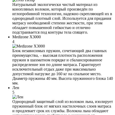
Натуральный экологически чистый материал из
конопляных волокон, который произведён по
иглопробивной технологии, надежно скрепляющей их в
однородный плотный слой. Используется для придания
матрасу необходимой степени жесткости, при этом
обладает повышенной гибкостью и отлично
подстраивается под контуры тела спящего.
Medizone X3000
4
Блок независимых пружин, сочетающий два главных
преимущества, – высокая плотность расположения
пружин в шахматном порядке и сбалансированное
распределение зон по длине матраса. Гарантирует
исключительный отдых даже при максимально
допустимой нагрузке до 160 кг на спальное место.
Диаметр пружины 40 мм. Высота пружинного блока 140
мм.
Лен
5
Однородный защитный слой из волокон льна, изолирует
пружинный блок от мягких настилочных слоев матраса
и продлевает срок их службы. Волокна льна обладают