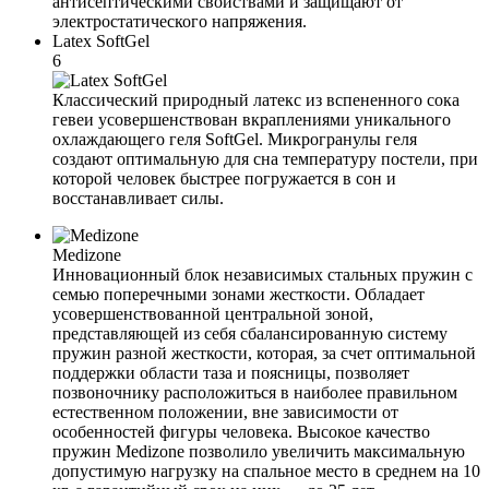
антисептическими свойствами и защищают от
электростатического напряжения.
Latex SoftGel
6
Классический природный латекс из вспененного сока
гевеи усовершенствован вкраплениями уникального
охлаждающего геля SoftGel. Микрогранулы геля
создают оптимальную для сна температуру постели, при
которой человек быстрее погружается в сон и
восстанавливает силы.
Medizone
Инновационный блок независимых стальных пружин с
семью поперечными зонами жесткости. Обладает
усовершенствованной центральной зоной,
представляющей из себя сбалансированную систему
пружин разной жесткости, которая, за счет оптимальной
поддержки области таза и поясницы, позволяет
позвоночнику расположиться в наиболее правильном
естественном положении, вне зависимости от
особенностей фигуры человека. Высокое качество
пружин Medizone позволило увеличить максимальную
допустимую нагрузку на спальное место в среднем на 10