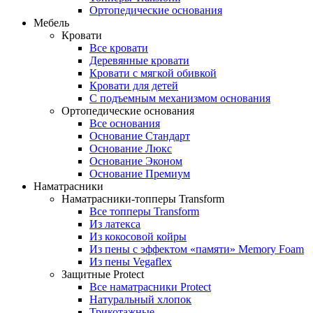
Ортопедические основания
Мебель
Кровати
Все кровати
Деревянные кровати
Кровати с мягкой обивкой
Кровати для детей
С подъемным механизмом основания
Ортопедические основания
Все основания
Основание Стандарт
Основание Люкс
Основание Эконом
Основание Премиум
Наматрасники
Наматрасники-топперы Transform
Все топперы Transform
Из латекса
Из кокосовой койры
Из пены с эффектом «памяти» Memory Foam
Из пены Vegaflex
Защитные Protect
Все наматрасники Protect
Натуральный хлопок
Трикотажные