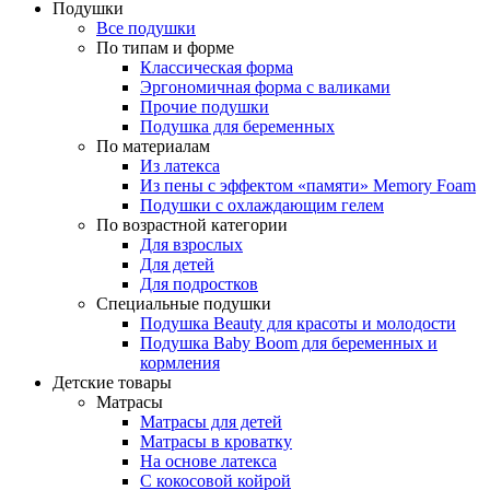
Подушки
Все подушки
По типам и форме
Классическая форма
Эргономичная форма с валиками
Прочие подушки
Подушка для беременных
По материалам
Из латекса
Из пены с эффектом «памяти» Memory Foam
Подушки с охлаждающим гелем
По возрастной категории
Для взрослых
Для детей
Для подростков
Специальные подушки
Подушка Beauty для красоты и молодости
Подушка Baby Boom для беременных и
кормления
Детские товары
Матрасы
Матрасы для детей
Матрасы в кроватку
На основе латекса
С кокосовой койрой