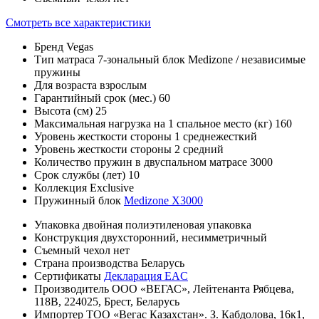
Смотреть все характеристики
Бренд
Vegas
Тип матраса
7-зональный блок Medizone / независимые
пружины
Для возраста
взрослым
Гарантийный срок (мес.)
60
Высота (см)
25
Максимальная нагрузка на 1 спальное место (кг)
160
Уровень жесткости стороны 1
среднежесткий
Уровень жесткости стороны 2
средний
Количество пружин в двуспальном матрасе
3000
Срок службы (лет)
10
Коллекция
Exclusive
Пружинный блок
Medizone X3000
Упаковка
двойная полиэтиленовая упаковка
Конструкция
двухсторонний, несимметричный
Съемный чехол
нет
Страна производства
Беларусь
Сертификаты
Декларация EAC
Производитель
ООО «ВЕГАС», Лейтенанта Рябцева,
118В, 224025, Брест, Беларусь
Импортер
ТОО «Вегас Казахстан». З. Кабдолова, 16к1,