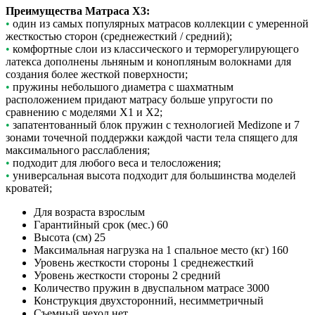
Преимущества Матраса X3:
•
один из самых популярных матрасов коллекции с умеренной
жесткостью сторон (среднежесткий / средний);
•
комфортные слои из классического и терморегулирующего
латекса дополнены льняным и конопляным волокнами для
создания более жесткой поверхности;
•
пружины небольшого диаметра с шахматным
расположением придают матрасу больше упругости по
сравнению с моделями Х1 и Х2;
•
запатентованный блок пружин с технологией Medizone и 7
зонами точечной поддержки каждой части тела спящего для
максимального расслабления;
•
подходит для любого веса и телосложения;
•
универсальная высота подходит для большинства моделей
кроватей;
Для возраста
взрослым
Гарантийный срок (мес.)
60
Высота (см)
25
Максимальная нагрузка на 1 спальное место (кг)
160
Уровень жесткости стороны 1
среднежесткий
Уровень жесткости стороны 2
средний
Количество пружин в двуспальном матрасе
3000
Конструкция
двухсторонний, несимметричный
Съемный чехол
нет