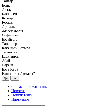
Талгар
Есик
Алтау
Каскелен
Коянды
Косшы
Аршалы
Жибек Жолы
Софиевка
Бозайгыр
Талапкер
Кабанбай Батыра
Термитау
Шахтинск
Абай
Сарань
Бота Кара
Ваш город Алматы?
Да
Нет
Фирменные магазины
Новости
Покупателю
Партнерам