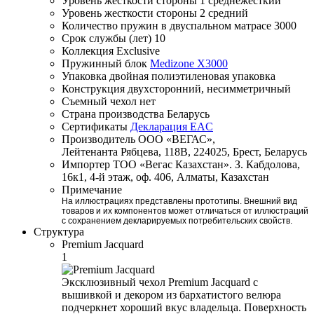
Уровень жесткости стороны 1
среднежесткий
Уровень жесткости стороны 2
средний
Количество пружин в двуспальном матрасе
3000
Срок службы (лет)
10
Коллекция
Exclusive
Пружинный блок
Medizone X3000
Упаковка
двойная полиэтиленовая упаковка
Конструкция
двухсторонний, несимметричный
Съемный чехол
нет
Страна производства
Беларусь
Сертификаты
Декларация EAC
Производитель
ООО «ВЕГАС»,
Лейтенанта Рябцева, 118В, 224025, Брест, Беларусь
Импортер
ТОО «Вегас Казахстан». З. Кабдолова,
16к1, 4-й этаж, оф. 406, Алматы, Казахстан
Примечание
На иллюстрациях представлены прототипы. Внешний вид
товаров и их компонентов может отличаться от иллюстраций
с сохранением декларируемых потребительских свойств.
Структура
Premium Jacquard
1
Эксклюзивный чехол Premium Jacquard с
вышивкой и декором из бархатистого велюра
подчеркнет хороший вкус владельца. Поверхность