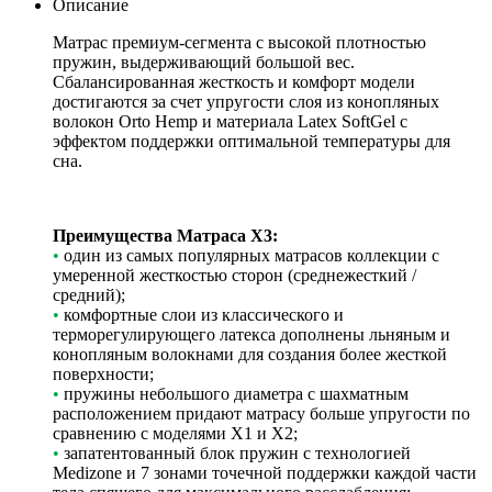
Описание
Матрас премиум-сегмента с высокой плотностью
пружин, выдерживающий большой вес.
Сбалансированная жесткость и комфорт модели
достигаются за счет упругости слоя из конопляных
волокон Orto Hemp и материала Latex SoftGel с
эффектом поддержки оптимальной температуры для
сна.
Преимущества Матраса X3:
•
один из самых популярных матрасов коллекции с
умеренной жесткостью сторон (среднежесткий /
средний);
•
комфортные слои из классического и
терморегулирующего латекса дополнены льняным и
конопляным волокнами для создания более жесткой
поверхности;
•
пружины небольшого диаметра с шахматным
расположением придают матрасу больше упругости по
сравнению с моделями Х1 и Х2;
•
запатентованный блок пружин с технологией
Medizone и 7 зонами точечной поддержки каждой части