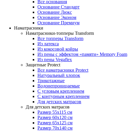
Все основания
Основание Стандарт
Основание Люкс
Основание Эконом
Основание Премиум
Наматрасники
Наматрасники-топперы Transform
Все топперы Transform
Из латекса
Из кокосовой койры
Из пены с эффектом «памяти» Memory Foam
Из пены Vegaflex
Защитные Protect
Все наматрасники Protect
Натуральный хлопок
Трикотажные
Водонепроницаемые
С угловым креплением
С контурным креплением
Для детских матрасов
Для детских матрасов
Размер 55x115 см
Размер 60x120 см
Размер 65x125 см
Размер 70x140 см