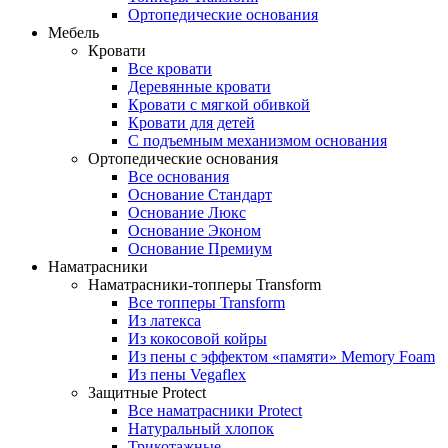
Ортопедические основания
Мебель
Кровати
Все кровати
Деревянные кровати
Кровати с мягкой обивкой
Кровати для детей
С подъемным механизмом основания
Ортопедические основания
Все основания
Основание Стандарт
Основание Люкс
Основание Эконом
Основание Премиум
Наматрасники
Наматрасники-топперы Transform
Все топперы Transform
Из латекса
Из кокосовой койры
Из пены с эффектом «памяти» Memory Foam
Из пены Vegaflex
Защитные Protect
Все наматрасники Protect
Натуральный хлопок
Трикотажные