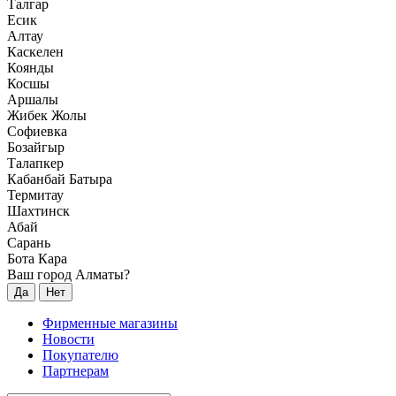
Талгар
Есик
Алтау
Каскелен
Коянды
Косшы
Аршалы
Жибек Жолы
Софиевка
Бозайгыр
Талапкер
Кабанбай Батыра
Термитау
Шахтинск
Абай
Сарань
Бота Кара
Ваш город Алматы?
Да
Нет
Фирменные магазины
Новости
Покупателю
Партнерам