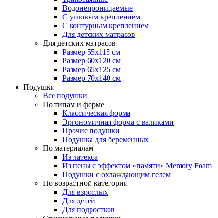
Водонепроницаемые
С угловым креплением
С контурным креплением
Для детских матрасов
Для детских матрасов
Размер 55x115 см
Размер 60x120 см
Размер 65x125 см
Размер 70x140 см
Подушки
Все подушки
По типам и форме
Классическая форма
Эргономичная форма с валиками
Прочие подушки
Подушка для беременных
По материалам
Из латекса
Из пены с эффектом «памяти» Memory Foam
Подушки с охлаждающим гелем
По возрастной категории
Для взрослых
Для детей
Для подростков