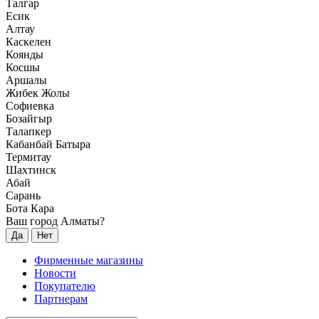
Талгар
Есик
Алтау
Каскелен
Коянды
Косшы
Аршалы
Жибек Жолы
Софиевка
Бозайгыр
Талапкер
Кабанбай Батыра
Термитау
Шахтинск
Абай
Сарань
Бота Кара
Ваш город Алматы?
Да
Нет
Фирменные магазины
Новости
Покупателю
Партнерам