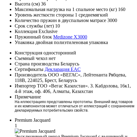
Высота (см)
36
Максимальная нагрузка на 1 спальное место (кг)
160
Уровень жесткости стороны 1
среднемягкий
Количество пружин в двуспальном матрасе
3000
Срок службы (лет)
10
Коллекция
Exclusive
Пружинный блок
Medizone X3000
Упаковка
двойная полиэтиленовая упаковка
Конструкция
односторонний
Съемный чехол
нет
Страна производства
Беларусь
Сертификаты
Декларация EAC
Производитель
ООО «ВЕГАС», Лейтенанта Рябцева,
118В, 224025, Брест, Беларусь
Импортер
ТОО «Вегас Казахстан». З. Кабдолова, 16к1,
4-й этаж, оф. 406, Алматы, Казахстан
Примечание
На иллюстрациях представлены прототипы. Внешний вид товаров
и их компонентов может отличаться от иллюстраций с сохранением
декларируемых потребительских свойств.
Premium Jacquard
1
Эксклюзивный чехол Premium Jacquard с вышивкой и