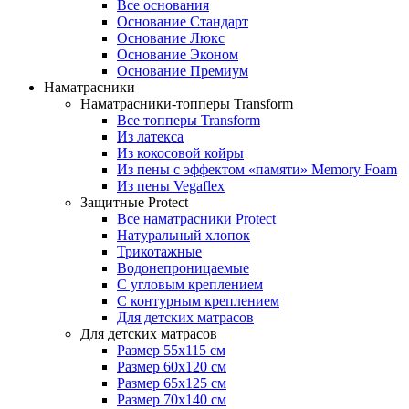
Все основания
Основание Стандарт
Основание Люкс
Основание Эконом
Основание Премиум
Наматрасники
Наматрасники-топперы Transform
Все топперы Transform
Из латекса
Из кокосовой койры
Из пены с эффектом «памяти» Memory Foam
Из пены Vegaflex
Защитные Protect
Все наматрасники Protect
Натуральный хлопок
Трикотажные
Водонепроницаемые
С угловым креплением
С контурным креплением
Для детских матрасов
Для детских матрасов
Размер 55x115 см
Размер 60x120 см
Размер 65x125 см
Размер 70x140 см