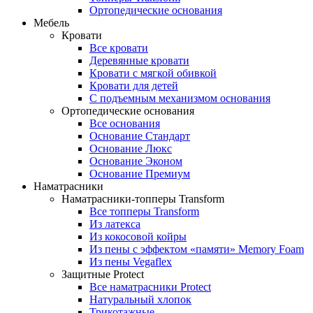
Ортопедические основания
Мебель
Кровати
Все кровати
Деревянные кровати
Кровати с мягкой обивкой
Кровати для детей
С подъемным механизмом основания
Ортопедические основания
Все основания
Основание Стандарт
Основание Люкс
Основание Эконом
Основание Премиум
Наматрасники
Наматрасники-топперы Transform
Все топперы Transform
Из латекса
Из кокосовой койры
Из пены с эффектом «памяти» Memory Foam
Из пены Vegaflex
Защитные Protect
Все наматрасники Protect
Натуральный хлопок
Трикотажные