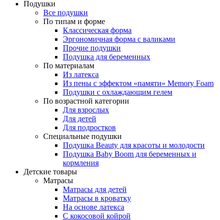
Подушки
Все подушки
По типам и форме
Классическая форма
Эргономичная форма с валиками
Прочие подушки
Подушка для беременных
По материалам
Из латекса
Из пены с эффектом «памяти» Memory Foam
Подушки с охлаждающим гелем
По возрастной категории
Для взрослых
Для детей
Для подростков
Специальные подушки
Подушка Beauty для красоты и молодости
Подушка Baby Boom для беременных и
кормления
Детские товары
Матрасы
Матрасы для детей
Матрасы в кроватку
На основе латекса
С кокосовой койрой