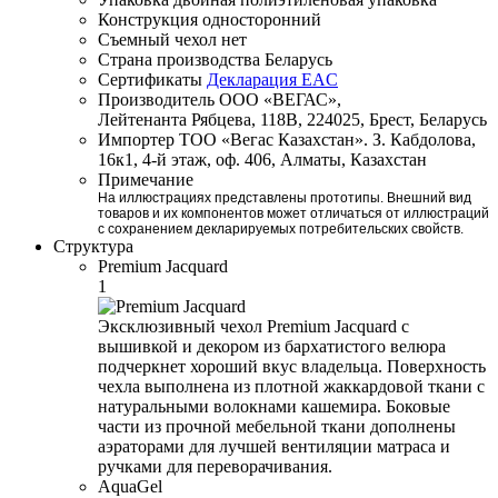
Конструкция
односторонний
Съемный чехол
нет
Страна производства
Беларусь
Сертификаты
Декларация EAC
Производитель
ООО «ВЕГАС»,
Лейтенанта Рябцева, 118В, 224025, Брест, Беларусь
Импортер
ТОО «Вегас Казахстан». З. Кабдолова,
16к1, 4-й этаж, оф. 406, Алматы, Казахстан
Примечание
На иллюстрациях представлены прототипы. Внешний вид
товаров и их компонентов может отличаться от иллюстраций
с сохранением декларируемых потребительских свойств.
Структура
Premium Jacquard
1
Эксклюзивный чехол Premium Jacquard с
вышивкой и декором из бархатистого велюра
подчеркнет хороший вкус владельца. Поверхность
чехла выполнена из плотной жаккардовой ткани с
натуральными волокнами кашемира. Боковые
части из прочной мебельной ткани дополнены
аэраторами для лучшей вентиляции матраса и
ручками для переворачивания.
AquaGel