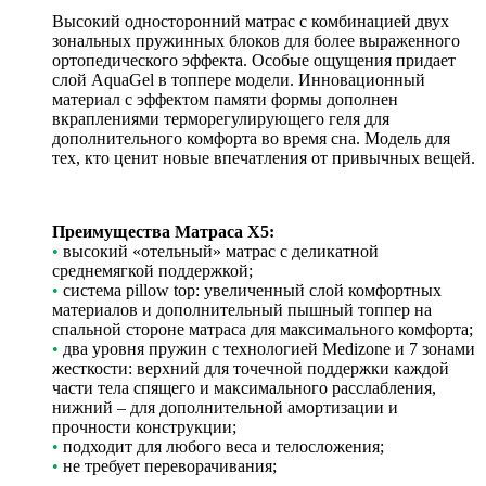
Высокий односторонний матрас с комбинацией двух
зональных пружинных блоков для более выраженного
ортопедического эффекта. Особые ощущения придает
слой AquaGel в топпере модели. Инновационный
материал с эффектом памяти формы дополнен
вкраплениями терморегулирующего геля для
дополнительного комфорта во время сна. Модель для
тех, кто ценит новые впечатления от привычных вещей.
Преимущества Матраса X5:
•
высокий «отельный» матрас с деликатной
среднемягкой поддержкой;
•
система pillow top: увеличенный слой комфортных
материалов и дополнительный пышный топпер на
спальной стороне матраса для максимального комфорта;
•
два уровня пружин с технологией Medizone и 7 зонами
жесткости: верхний для точечной поддержки каждой
части тела спящего и максимального расслабления,
нижний – для дополнительной амортизации и
прочности конструкции;
•
подходит для любого веса и телосложения;
•
не требует переворачивания;