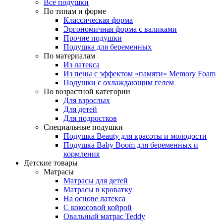
Все подушки
По типам и форме
Классическая форма
Эргономичная форма с валиками
Прочие подушки
Подушка для беременных
По материалам
Из латекса
Из пены с эффектом «памяти» Memory Foam
Подушки с охлаждающим гелем
По возрастной категории
Для взрослых
Для детей
Для подростков
Специальные подушки
Подушка Beauty для красоты и молодости
Подушка Baby Boom для беременных и
кормления
Детские товары
Матрасы
Матрасы для детей
Матрасы в кроватку
На основе латекса
С кокосовой койрой
Овальный матрас Teddy