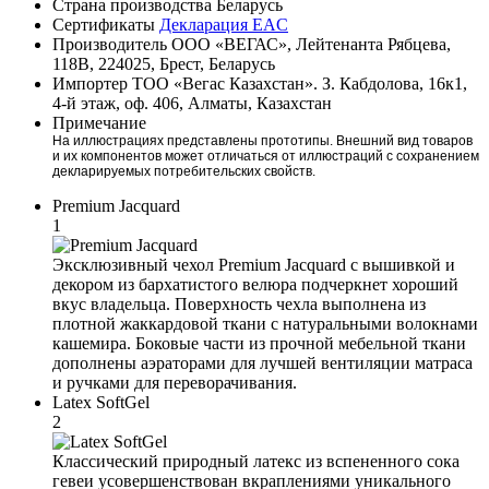
Страна производства
Беларусь
Сертификаты
Декларация EAC
Производитель
ООО «ВЕГАС», Лейтенанта Рябцева,
118В, 224025, Брест, Беларусь
Импортер
ТОО «Вегас Казахстан». З. Кабдолова, 16к1,
4-й этаж, оф. 406, Алматы, Казахстан
Примечание
На иллюстрациях представлены прототипы. Внешний вид товаров
и их компонентов может отличаться от иллюстраций с сохранением
декларируемых потребительских свойств.
Premium Jacquard
1
Эксклюзивный чехол Premium Jacquard с вышивкой и
декором из бархатистого велюра подчеркнет хороший
вкус владельца. Поверхность чехла выполнена из
плотной жаккардовой ткани с натуральными волокнами
кашемира. Боковые части из прочной мебельной ткани
дополнены аэраторами для лучшей вентиляции матраса
и ручками для переворачивания.
Latex SoftGel
2
Классический природный латекс из вспененного сока
гевеи усовершенствован вкраплениями уникального