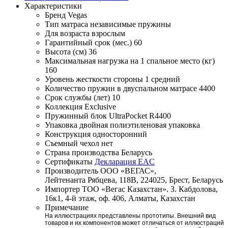
Характеристики
Бренд
Vegas
Тип матраса
независимые пружины
Для возраста
взрослым
Гарантийный срок (мес.)
60
Высота (см)
36
Максимальная нагрузка на 1 спальное место (кг)
160
Уровень жесткости стороны 1
средний
Количество пружин в двуспальном матрасе
4400
Срок службы (лет)
10
Коллекция
Exclusive
Пружинный блок
UltraPocket R4400
Упаковка
двойная полиэтиленовая упаковка
Конструкция
односторонний
Съемный чехол
нет
Страна производства
Беларусь
Сертификаты
Декларация EAC
Производитель
ООО «ВЕГАС»,
Лейтенанта Рябцева, 118В, 224025, Брест, Беларусь
Импортер
ТОО «Вегас Казахстан». З. Кабдолова,
16к1, 4-й этаж, оф. 406, Алматы, Казахстан
Примечание
На иллюстрациях представлены прототипы. Внешний вид
товаров и их компонентов может отличаться от иллюстраций