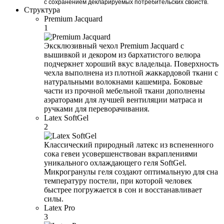
с сохранением декларируемых потребительских свойств.
Структура
Premium Jacquard
1
Эксклюзивный чехол Premium Jacquard с
вышивкой и декором из бархатистого велюра
подчеркнет хороший вкус владельца. Поверхность
чехла выполнена из плотной жаккардовой ткани с
натуральными волокнами кашемира. Боковые
части из прочной мебельной ткани дополнены
аэраторами для лучшей вентиляции матраса и
ручками для переворачивания.
Latex SoftGel
2
Классический природный латекс из вспененного
сока гевеи усовершенствован вкраплениями
уникального охлаждающего геля SoftGel.
Микрогранулы геля создают оптимальную для сна
температуру постели, при которой человек
быстрее погружается в сон и восстанавливает
силы.
Latex Pro
3