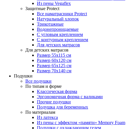
Из пены Vegaflex
Защитные Protect
Все наматрасники Protect
Натуральный хлопок
Трикотажные
Водонепроницаемые
С угловым креплением
С контурным креплением
Для детских матрасов
Для детских матрасов
Размер 55x115 см
Размер 60x120 см
Размер 65x125 см
Размер 70x140 см
Подушки
Все подушки
По типам и форме
Классическая форма
Эргономичная форма с валиками
Прочие подушки
Подушка для беременных
По материалам
Из латекса
Из пены с эффектом «памяти» Memory Foam
Подушки с охлаждающим гелем