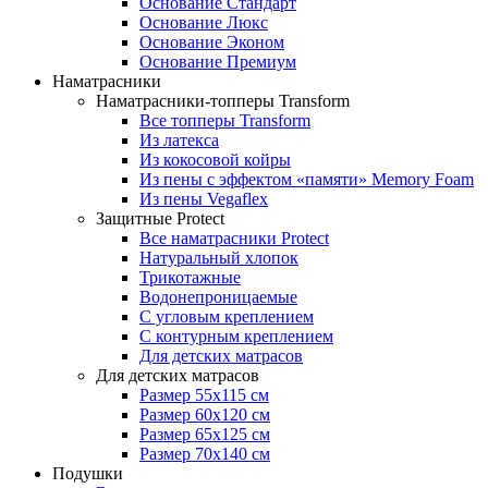
Основание Стандарт
Основание Люкс
Основание Эконом
Основание Премиум
Наматрасники
Наматрасники-топперы Transform
Все топперы Transform
Из латекса
Из кокосовой койры
Из пены с эффектом «памяти» Memory Foam
Из пены Vegaflex
Защитные Protect
Все наматрасники Protect
Натуральный хлопок
Трикотажные
Водонепроницаемые
С угловым креплением
С контурным креплением
Для детских матрасов
Для детских матрасов
Размер 55x115 см
Размер 60x120 см
Размер 65x125 см
Размер 70x140 см
Подушки