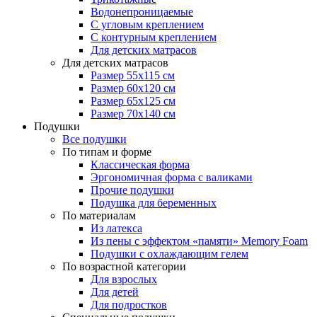
Водонепроницаемые
С угловым креплением
С контурным креплением
Для детских матрасов
Для детских матрасов
Размер 55x115 см
Размер 60x120 см
Размер 65x125 см
Размер 70x140 см
Подушки
Все подушки
По типам и форме
Классическая форма
Эргономичная форма с валиками
Прочие подушки
Подушка для беременных
По материалам
Из латекса
Из пены с эффектом «памяти» Memory Foam
Подушки с охлаждающим гелем
По возрастной категории
Для взрослых
Для детей
Для подростков