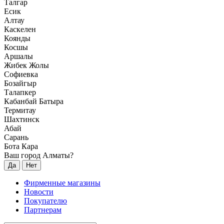
Талгар
Есик
Алтау
Каскелен
Коянды
Косшы
Аршалы
Жибек Жолы
Софиевка
Бозайгыр
Талапкер
Кабанбай Батыра
Термитау
Шахтинск
Абай
Сарань
Бота Кара
Ваш город Алматы?
Да
Нет
Фирменные магазины
Новости
Покупателю
Партнерам