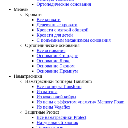
Ортопедические основания
Мебель
Кровати
Все кровати
Деревянные кровати
Кровати с мягкой обивкой
Кровати для детей
С подъемным механизмом основания
Ортопедические основания
Все основания
Основание Стандарт
Основание Люкс
Основание Эконом
Основание Премиум
Наматрасники
Наматрасники-топперы Transform
Все топперы Transform
Из латекса
Из кокосовой койры
Из пены с эффектом «памяти» Memory Foam
Из пены Vegaflex
Защитные Protect
Все наматрасники Protect
Натуральный хлопок
Трикотажные