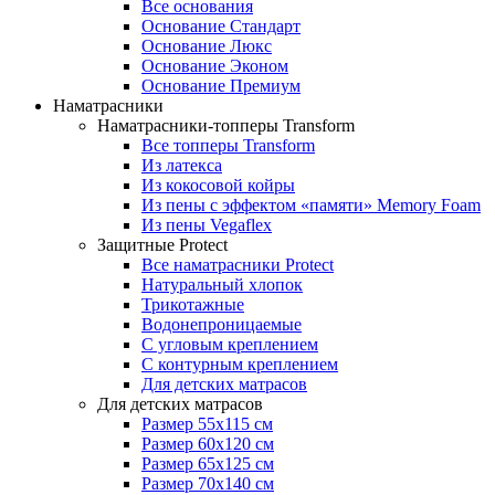
Все основания
Основание Стандарт
Основание Люкс
Основание Эконом
Основание Премиум
Наматрасники
Наматрасники-топперы Transform
Все топперы Transform
Из латекса
Из кокосовой койры
Из пены с эффектом «памяти» Memory Foam
Из пены Vegaflex
Защитные Protect
Все наматрасники Protect
Натуральный хлопок
Трикотажные
Водонепроницаемые
С угловым креплением
С контурным креплением
Для детских матрасов
Для детских матрасов
Размер 55x115 см
Размер 60x120 см
Размер 65x125 см
Размер 70x140 см