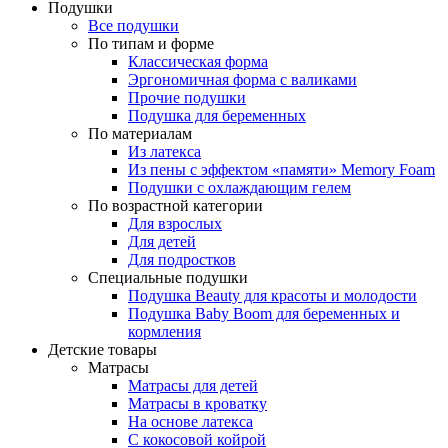
Подушки
Все подушки
По типам и форме
Классическая форма
Эргономичная форма с валиками
Прочие подушки
Подушка для беременных
По материалам
Из латекса
Из пены с эффектом «памяти» Memory Foam
Подушки с охлаждающим гелем
По возрастной категории
Для взрослых
Для детей
Для подростков
Специальные подушки
Подушка Beauty для красоты и молодости
Подушка Baby Boom для беременных и
кормления
Детские товары
Матрасы
Матрасы для детей
Матрасы в кроватку
На основе латекса
С кокосовой койрой