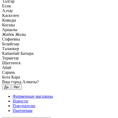
Талгар
Есик
Алтау
Каскелен
Коянды
Косшы
Аршалы
Жибек Жолы
Софиевка
Бозайгыр
Талапкер
Кабанбай Батыра
Термитау
Шахтинск
Абай
Сарань
Бота Кара
Ваш город Алматы?
Да
Нет
Фирменные магазины
Новости
Покупателю
Партнерам