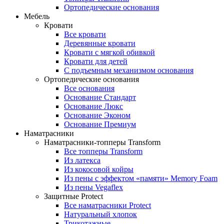
Ортопедические основания
Мебель
Кровати
Все кровати
Деревянные кровати
Кровати с мягкой обивкой
Кровати для детей
С подъемным механизмом основания
Ортопедические основания
Все основания
Основание Стандарт
Основание Люкс
Основание Эконом
Основание Премиум
Наматрасники
Наматрасники-топперы Transform
Все топперы Transform
Из латекса
Из кокосовой койры
Из пены с эффектом «памяти» Memory Foam
Из пены Vegaflex
Защитные Protect
Все наматрасники Protect
Натуральный хлопок
Трикотажные