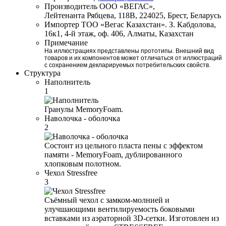
Производитель
ООО «ВЕГАС»,
Лейтенанта Рябцева, 118В, 224025, Брест, Беларусь
Импортер
ТОО «Вегас Казахстан». З. Кабдолова,
16к1, 4-й этаж, оф. 406, Алматы, Казахстан
Примечание
На иллюстрациях представлены прототипы. Внешний вид
товаров и их компонентов может отличаться от иллюстраций
с сохранением декларируемых потребительских свойств.
Структура
Наполнитель
1
Гранулы MemoryFoam.
Наволочка - оболочка
2
Состоит из цельного пласта пены с эффектом
памяти - MemoryFoam, дублированного
хлопковым полотном.
Чехол Stressfree
3
Съёмный чехол с замком-молнией и
улучшающими вентилируемость боковыми
вставками из аэраторной 3D-сетки. Изготовлен из