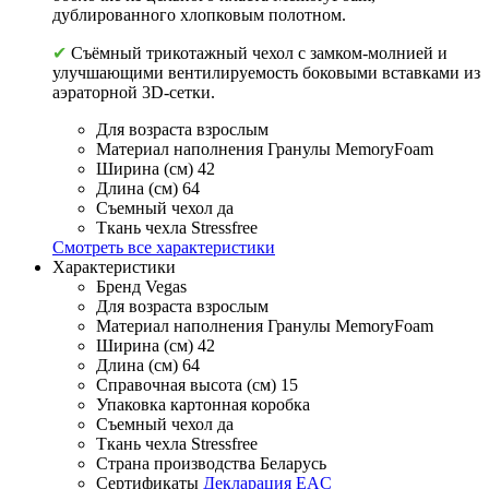
дублированного хлопковым полотном.
✔
Съёмный трикотажный чехол с замком-молнией и
улучшающими вентилируемость боковыми вставками из
аэраторной 3D-сетки.
Для возраста
взрослым
Материал наполнения
Гранулы MemoryFoam
Ширина (см)
42
Длина (см)
64
Съемный чехол
да
Ткань чехла
Stressfree
Смотреть все характеристики
Характеристики
Бренд
Vegas
Для возраста
взрослым
Материал наполнения
Гранулы MemoryFoam
Ширина (см)
42
Длина (см)
64
Справочная высота (см)
15
Упаковка
картонная коробка
Съемный чехол
да
Ткань чехла
Stressfree
Страна производства
Беларусь
Сертификаты
Декларация EAC