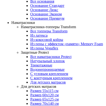
Все основания
Основание Стандарт
Основание Люкс
Основание Эконом
Основание Премиум
Наматрасники
Наматрасники-топперы Transform
Все топперы Transform
Из латекса
Из кокосовой койры
Из пены с эффектом «памяти» Memory Foam
Из пены Vegaflex
Защитные Protect
Все наматрасники Protect
Натуральный хлопок
Трикотажные
Водонепроницаемые
С угловым креплением
С контурным креплением
Для детских матрасов
Для детских матрасов
Размер 55x115 см
Размер 60x120 см
Размер 65x125 см
Размер 70x140 см