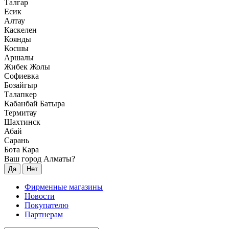
Талгар
Есик
Алтау
Каскелен
Коянды
Косшы
Аршалы
Жибек Жолы
Софиевка
Бозайгыр
Талапкер
Кабанбай Батыра
Термитау
Шахтинск
Абай
Сарань
Бота Кара
Ваш город Алматы?
Да
Нет
Фирменные магазины
Новости
Покупателю
Партнерам