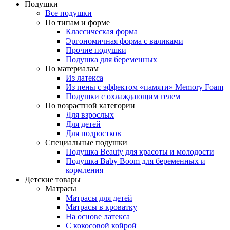
Подушки
Все подушки
По типам и форме
Классическая форма
Эргономичная форма с валиками
Прочие подушки
Подушка для беременных
По материалам
Из латекса
Из пены с эффектом «памяти» Memory Foam
Подушки с охлаждающим гелем
По возрастной категории
Для взрослых
Для детей
Для подростков
Специальные подушки
Подушка Beauty для красоты и молодости
Подушка Baby Boom для беременных и
кормления
Детские товары
Матрасы
Матрасы для детей
Матрасы в кроватку
На основе латекса
С кокосовой койрой