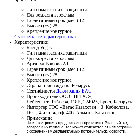
Тип наматрасника
защитный
Для возраста
взрослым
Гарантийный срок (мес.)
12
Высота (см)
28
Крепление
контурное
Смотреть все характеристики
Характеристики
Бренд
Vegas
Тип наматрасника
защитный
Для возраста
взрослым
Артикул
Bamboo A1
Гарантийный срок (мес.)
12
Высота (см)
28
Крепление
контурное
Страна производства
Беларусь
Сертификаты
Декларация EAC
Производитель
ООО «ВЕГАС»,
Лейтенанта Рябцева, 118В, 224025, Брест, Беларусь
Импортер
ТОО «Вегас Казахстан». З. Кабдолова,
16к1, 4-й этаж, оф. 406, Алматы, Казахстан
Примечание
На иллюстрациях представлены прототипы. Внешний вид
товаров и их компонентов может отличаться от иллюстраций
с сохранением декларируемых потребительских свойств.