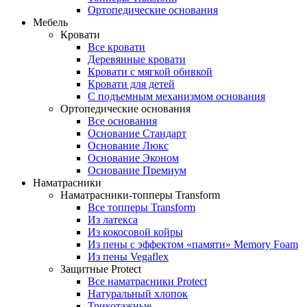
Ортопедические основания
Мебель
Кровати
Все кровати
Деревянные кровати
Кровати с мягкой обивкой
Кровати для детей
С подъемным механизмом основания
Ортопедические основания
Все основания
Основание Стандарт
Основание Люкс
Основание Эконом
Основание Премиум
Наматрасники
Наматрасники-топперы Transform
Все топперы Transform
Из латекса
Из кокосовой койры
Из пены с эффектом «памяти» Memory Foam
Из пены Vegaflex
Защитные Protect
Все наматрасники Protect
Натуральный хлопок
Трикотажные