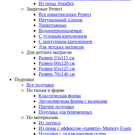
Из пены Vegaflex
Защитные Protect
Все наматрасники Protect
Натуральный хлопок
Трикотажные
Водонепроницаемые
С угловым креплением
С контурным креплением
Для детских матрасов
Для детских матрасов
Размер 55x115 см
Размер 60x120 см
Размер 65x125 см
Размер 70x140 см
Подушки
Все подушки
По типам и форме
Классическая форма
Эргономичная форма с валиками
Прочие подушки
Подушка для беременных
По материалам
Из латекса
Из пены с эффектом «памяти» Memory Foam
Подушки с охлаждающим гелем