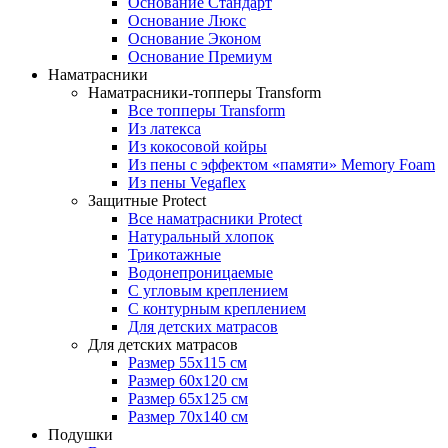
Основание Стандарт
Основание Люкс
Основание Эконом
Основание Премиум
Наматрасники
Наматрасники-топперы Transform
Все топперы Transform
Из латекса
Из кокосовой койры
Из пены с эффектом «памяти» Memory Foam
Из пены Vegaflex
Защитные Protect
Все наматрасники Protect
Натуральный хлопок
Трикотажные
Водонепроницаемые
С угловым креплением
С контурным креплением
Для детских матрасов
Для детских матрасов
Размер 55x115 см
Размер 60x120 см
Размер 65x125 см
Размер 70x140 см
Подушки