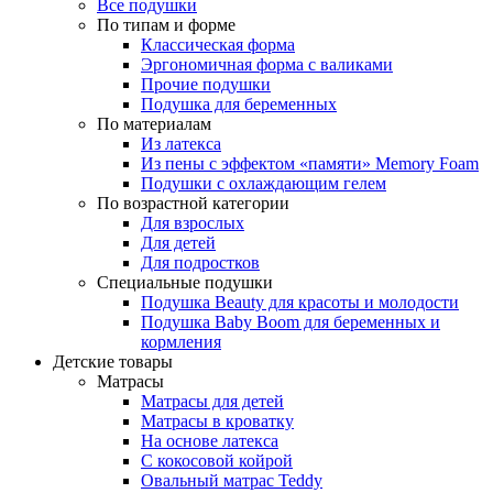
Все подушки
По типам и форме
Классическая форма
Эргономичная форма с валиками
Прочие подушки
Подушка для беременных
По материалам
Из латекса
Из пены с эффектом «памяти» Memory Foam
Подушки с охлаждающим гелем
По возрастной категории
Для взрослых
Для детей
Для подростков
Специальные подушки
Подушка Beauty для красоты и молодости
Подушка Baby Boom для беременных и
кормления
Детские товары
Матрасы
Матрасы для детей
Матрасы в кроватку
На основе латекса
С кокосовой койрой
Овальный матрас Teddy