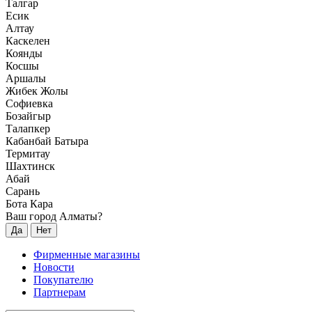
Талгар
Есик
Алтау
Каскелен
Коянды
Косшы
Аршалы
Жибек Жолы
Софиевка
Бозайгыр
Талапкер
Кабанбай Батыра
Термитау
Шахтинск
Абай
Сарань
Бота Кара
Ваш город Алматы?
Да
Нет
Фирменные магазины
Новости
Покупателю
Партнерам