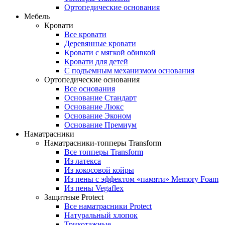
Ортопедические основания
Мебель
Кровати
Все кровати
Деревянные кровати
Кровати с мягкой обивкой
Кровати для детей
С подъемным механизмом основания
Ортопедические основания
Все основания
Основание Стандарт
Основание Люкс
Основание Эконом
Основание Премиум
Наматрасники
Наматрасники-топперы Transform
Все топперы Transform
Из латекса
Из кокосовой койры
Из пены с эффектом «памяти» Memory Foam
Из пены Vegaflex
Защитные Protect
Все наматрасники Protect
Натуральный хлопок
Трикотажные