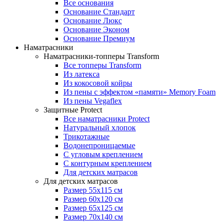
Все основания
Основание Стандарт
Основание Люкс
Основание Эконом
Основание Премиум
Наматрасники
Наматрасники-топперы Transform
Все топперы Transform
Из латекса
Из кокосовой койры
Из пены с эффектом «памяти» Memory Foam
Из пены Vegaflex
Защитные Protect
Все наматрасники Protect
Натуральный хлопок
Трикотажные
Водонепроницаемые
С угловым креплением
С контурным креплением
Для детских матрасов
Для детских матрасов
Размер 55x115 см
Размер 60x120 см
Размер 65x125 см
Размер 70x140 см