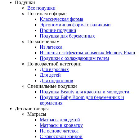
Подушки
Все подушки
По типам и форме
Классическая форма
Эргономичная форма с валиками
Прочие подушки
Подушка для беременных
По материалам
Из латекса
Из пены с эффектом «памяти» Memory Foam
Подушки с охлаждающим гелем
По возрастной категории
Для взрослых
Для детей
Для подростков
Специальные подушки
Подушка Beauty для красоты и молодости
Подушка Baby Boom для беременных и
кормления
Детские товары
Матрасы
Матрасы для детей
Матрасы в кроватку
На основе латекса
С кокосовой койрой