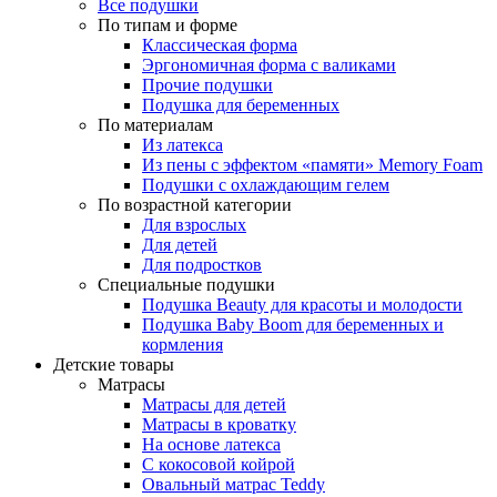
Все подушки
По типам и форме
Классическая форма
Эргономичная форма с валиками
Прочие подушки
Подушка для беременных
По материалам
Из латекса
Из пены с эффектом «памяти» Memory Foam
Подушки с охлаждающим гелем
По возрастной категории
Для взрослых
Для детей
Для подростков
Специальные подушки
Подушка Beauty для красоты и молодости
Подушка Baby Boom для беременных и
кормления
Детские товары
Матрасы
Матрасы для детей
Матрасы в кроватку
На основе латекса
С кокосовой койрой
Овальный матрас Teddy