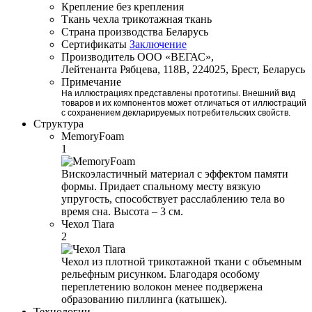
Крепление
без крепления
Ткань чехла
трикотажная ткань
Страна производства
Беларусь
Сертификаты
Заключение
Производитель
ООО «ВЕГАС»,
Лейтенанта Рябцева, 118В, 224025, Брест, Беларусь
Примечание
На иллюстрациях представлены прототипы. Внешний вид
товаров и их компонентов может отличаться от иллюстраций
с сохранением декларируемых потребительских свойств.
Структура
MemoryFoam
1
Вискоэластичный материал с эффектом памяти
формы. Придает спальному месту вязкую
упругость, способствует расслаблению тела во
время сна. Высота – 3 см.
Чехол Tiara
2
Чехол из плотной трикотажной ткани с объемным
рельефным рисунком. Благодаря особому
переплетению волокон менее подвержена
образованию пиллинга (катышек).
Технологии