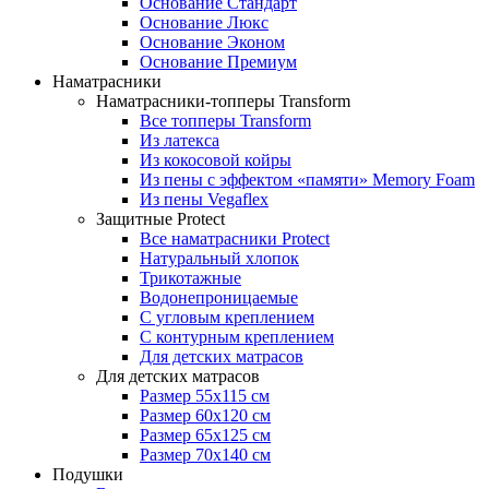
Основание Стандарт
Основание Люкс
Основание Эконом
Основание Премиум
Наматрасники
Наматрасники-топперы Transform
Все топперы Transform
Из латекса
Из кокосовой койры
Из пены с эффектом «памяти» Memory Foam
Из пены Vegaflex
Защитные Protect
Все наматрасники Protect
Натуральный хлопок
Трикотажные
Водонепроницаемые
С угловым креплением
С контурным креплением
Для детских матрасов
Для детских матрасов
Размер 55x115 см
Размер 60x120 см
Размер 65x125 см
Размер 70x140 см
Подушки