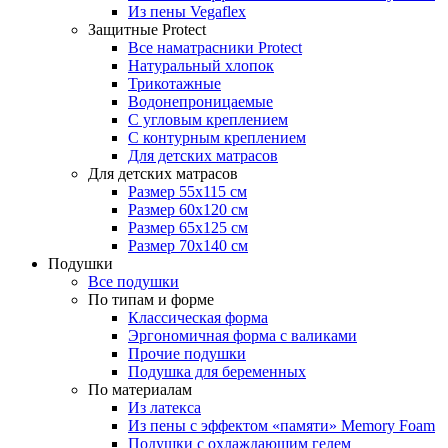
Из пены Vegaflex
Защитные Protect
Все наматрасники Protect
Натуральный хлопок
Трикотажные
Водонепроницаемые
С угловым креплением
С контурным креплением
Для детских матрасов
Для детских матрасов
Размер 55x115 см
Размер 60x120 см
Размер 65x125 см
Размер 70x140 см
Подушки
Все подушки
По типам и форме
Классическая форма
Эргономичная форма с валиками
Прочие подушки
Подушка для беременных
По материалам
Из латекса
Из пены с эффектом «памяти» Memory Foam
Подушки с охлаждающим гелем