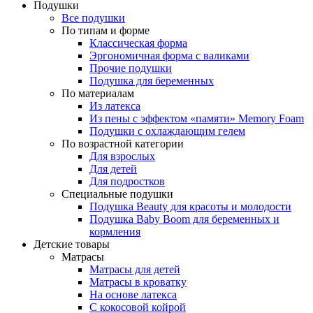
Подушки
Все подушки
По типам и форме
Классическая форма
Эргономичная форма с валиками
Прочие подушки
Подушка для беременных
По материалам
Из латекса
Из пены с эффектом «памяти» Memory Foam
Подушки с охлаждающим гелем
По возрастной категории
Для взрослых
Для детей
Для подростков
Специальные подушки
Подушка Beauty для красоты и молодости
Подушка Baby Boom для беременных и
кормления
Детские товары
Матрасы
Матрасы для детей
Матрасы в кроватку
На основе латекса
С кокосовой койрой