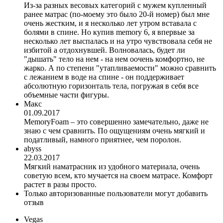
Из-за разных весовых категорий с мужем купленный
ранее матрас (по-моему это было 20-й номер) был мне
очень жестким, и я несколько лет утром вставала с
болями в спине. Но купив memory 6, я впервые за
несколько лет выспалась и на утро чувствовала себя не
избитой а отдохнувшей. Волновалась, будет ли
"дышать" тело на нем - на нем оочень комфортно, не
жарко. А по степени "утапливаемости" можно сравнить
с лежанием в воде на спине - он поддерживает
абсолютную горизонталь тела, погружая в себя все
объемные части фигуры.
Макс
01.09.2017
MemoryFoam – это совершенно замечательно, даже не
знаю с чем сравнить. По ощущениям очень мягкий и
податливый, намного приятнее, чем поролон.
abyss
22.03.2017
Мягкий наматрасник из удобного материала, очень
советую всем, кто мучается на своем матрасе. Комфорт
растет в разы просто.
Только авторизованные пользователи могут добавить
отзыв
Vegas