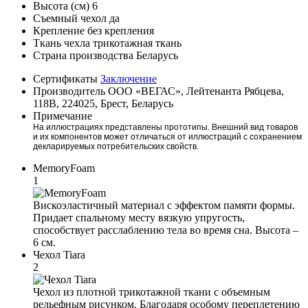
Высота (см)
6
Съемный чехол
да
Крепление
без крепления
Ткань чехла
трикотажная ткань
Страна производства
Беларусь
Сертификаты
Заключение
Производитель
ООО «ВЕГАС», Лейтенанта Рябцева,
118В, 224025, Брест, Беларусь
Примечание
На иллюстрациях представлены прототипы. Внешний вид товаров
и их компонентов может отличаться от иллюстраций с сохранением
декларируемых потребительских свойств.
MemoryFoam
1
Вискоэластичный материал с эффектом памяти формы.
Придает спальному месту вязкую упругость,
способствует расслаблению тела во время сна. Высота –
6 см.
Чехол Tiara
2
Чехол из плотной трикотажной ткани с объемным
рельефным рисунком. Благодаря особому переплетению