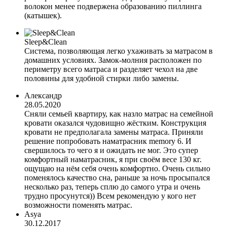
волокон менее подвержена образованию пиллинга
(катышек).
Sleep&Clean
Система, позволяющая легко ухаживать за матрасом в
домашних условиях. Замок-молния расположен по
периметру всего матраса и разделяет чехол на две
половины для удобной стирки либо замены.
Александр
28.05.2020
Сняли семьей квартиру, как назло матрас на семейной
кровати оказался чудовищно жёстким. Конструкция
кровати не предполагала замены матраса. Приняли
решение попробовать наматрасник memory 6. И
свершилось то чего я и ожидать не мог. Это супер
комфортный наматрасник, я при своём весе 130 кг.
ощущаю на нём себя очень комфортно. Очень сильно
поменялось качество сна, раньше за ночь просыпался
несколько раз, теперь сплю до самого утра и очень
трудно просунутся)) Всем рекомендую у кого нет
возможности поменять матрас.
Asya
30.12.2017