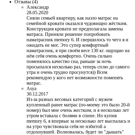
Отзывы
(4)
Александр
28.05.2020
Сняли семьей квартиру, как назло матрас на
семейной кровати оказался чудовищно жёстким.
Конструкция кровати не предполагала замены
матраса. Приняли решение попробовать
наматрасник memory 6. И свершилось то чего я и
ожидать не мог. Это супер комфортный
наматрасник, я при своём весе 130 кг. ощущаю на
нём себя очень комфортно. Очень сильно
поменялось качество сна, раньше за ночь
просыпался несколько раз, теперь сплю до самого
утра и очень трудно просунутся)) Всем
рекомендую у кого нет возможности поменять
матрас.
Asya
30.12.2017
Из-за разных весовых категорий с мужем
купленный ранее матрас (по-моему это было 20-й
номер) был мне очень жестким, и я несколько лет
утром вставала с болями в спине. Но купив
memory 6, я впервые за несколько лет выспалась и
на утро чувствовала себя не избитой а
отдохнувшей. Волновалась, будет ли "дышать"