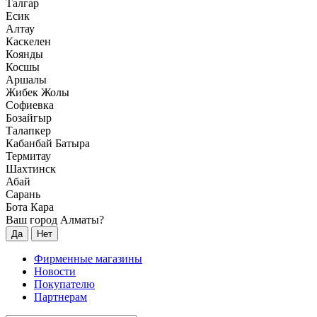
Талгар
Есик
Алтау
Каскелен
Коянды
Косшы
Аршалы
Жибек Жолы
Софиевка
Бозайгыр
Талапкер
Кабанбай Батыра
Термитау
Шахтинск
Абай
Сарань
Бота Кара
Ваш город Алматы?
Да
Нет
Фирменные магазины
Новости
Покупателю
Партнерам