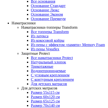
Все основания
Основание Стандарт
Основание Люкс
Основание Эконом
Основание Премиум
Наматрасники
Наматрасники-топперы Transform
Все топперы Transform
Из латекса
Из кокосовой койры
Из пены с эффектом «памяти» Memory Foam
Из пены Vegaflex
Защитные Protect
Все наматрасники Protect
Натуральный хлопок
Трикотажные
Водонепроницаемые
С угловым креплением
С контурным креплением
Для детских матрасов
Для детских матрасов
Размер 55x115 см
Размер 60x120 см
Размер 65x125 см
Размер 70x140 см