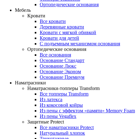
Ортопедические основания
Мебель
Кровати
Все кровати
Деревянные кровати
Кровати с мягкой обивкой
Кровати для детей
С подъемным механизмом основания
Ортопедические основания
Все основания
Основание Стандарт
Основание Люкс
Основание Эконом
Основание Премиум
Наматрасники
Наматрасники-топперы Transform
Все топперы Transform
Из латекса
Из кокосовой койры
Из пены с эффектом «памяти» Memory Foam
Из пены Vegaflex
Защитные Protect
Все наматрасники Protect
Натуральный хлопок
Трикотажные