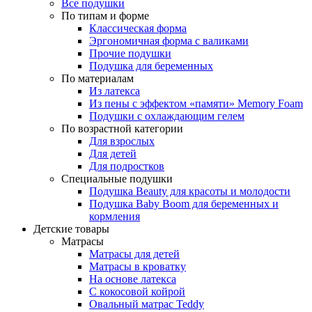
Все подушки
По типам и форме
Классическая форма
Эргономичная форма с валиками
Прочие подушки
Подушка для беременных
По материалам
Из латекса
Из пены с эффектом «памяти» Memory Foam
Подушки с охлаждающим гелем
По возрастной категории
Для взрослых
Для детей
Для подростков
Специальные подушки
Подушка Beauty для красоты и молодости
Подушка Baby Boom для беременных и
кормления
Детские товары
Матрасы
Матрасы для детей
Матрасы в кроватку
На основе латекса
С кокосовой койрой
Овальный матрас Teddy