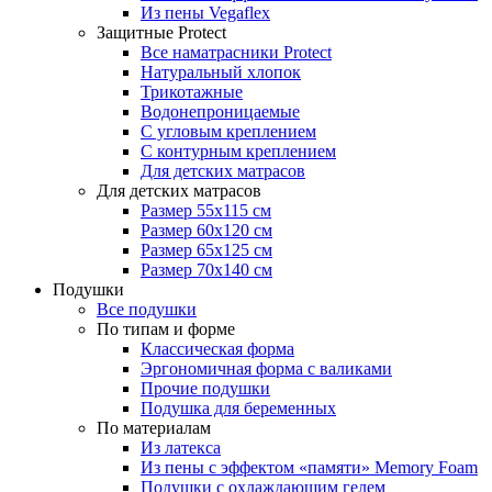
Из пены Vegaflex
Защитные Protect
Все наматрасники Protect
Натуральный хлопок
Трикотажные
Водонепроницаемые
С угловым креплением
С контурным креплением
Для детских матрасов
Для детских матрасов
Размер 55x115 см
Размер 60x120 см
Размер 65x125 см
Размер 70x140 см
Подушки
Все подушки
По типам и форме
Классическая форма
Эргономичная форма с валиками
Прочие подушки
Подушка для беременных
По материалам
Из латекса
Из пены с эффектом «памяти» Memory Foam
Подушки с охлаждающим гелем