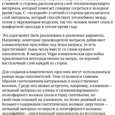
(«зимней») стороны располагается слой теплоизолирующего
материала, который помогает спящему согреться в холодное
время года. С «холодной» («летней») стороны располагается
слой материала, который способствует теплообмену между
телом и окружающим воздухом, так что человек может спать в
комфортной прохладе в теплое время года.
Эта идея может быть реализована в различных вариантах.
Например, некоторые производители матрасов добавляют
климатические прослойки под чехол матраса, то есть
простегивают ткань чехла вместе со слоем нужного
наполнителя. В матрасах Vegas климатическая прослойка
приклеивается непосредственно на матрас, на верхний
настилочный слой каждой из сторон.
Для создания климатических прослоек могут использоваться
разные виды наполнителей. Они отличаются главным
образом соотношением натуральных и искусственных
волокон. Среди них можно встретить, например, хлопкопон –
нетканый материал из хлопка и силиконизированного
полиэфирного волокна (полиэстера); синтеватин, по
свойствам похожий на хлопкопон, но более дешевый из-за
большего содержания синтетических волокон; шерстепон –
нетканый материал из шерсти и полиэфирного волокна;
холлофайбер – синтетический наполнитель из пустотелых